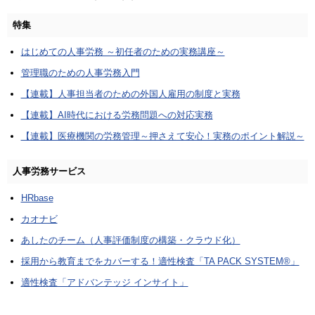
特集
はじめての人事労務 ～初任者のための実務講座～
管理職のための人事労務入門
【連載】人事担当者のための外国人雇用の制度と実務
【連載】AI時代における労務問題への対応実務
【連載】医療機関の労務管理～押さえて安心！実務のポイント解説～
人事労務サービス
HRbase
カオナビ
あしたのチーム（人事評価制度の構築・クラウド化）
採用から教育までをカバーする！適性検査「TA PACK SYSTEM®」
適性検査「アドバンテッジ インサイト」