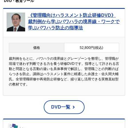
DVD・教育ツール
《管理職向けハラスメント防止研修DVD》
裁判例から学ぶパワハラの境界線・ワークで
学ぶパワハラ防止の指導法
価格
52,800円(税込)
裁判例をもとに、パワハラの境界線とグレーゾーンを整理し、管理職が
現場で迷わず判断できる力を養う研修DVDです。指導として許される言
動と問題となる言動の違いを具体事例で解説し、管理職ごとの判断のば
らつきを防止。講師はハラスメント案件に精通した弁護士・佐久間大輔
氏。全管理職研修や再発防止研修など、繰り返し活用できる実務直結型
の教材です。
DVD一覧