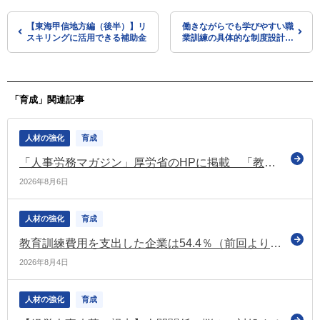
【東海甲信地方編（後半）】リ
働きながらでも学びやすい職
スキリングに活用できる補助金
業訓練の具体的な制度設計を
とりまとめ（厚労省）
「育成」関連記事
人材の強化
育成
「人事労務マガジン」厚労省のHPに掲載 「教育訓練休暇給付金のご案内」などの情報を掲載
2026年8月6日
人材の強化
育成
教育訓練費用を支出した企業は54.4％（前回より0.5ポイント低下）（令和7年度 能力開発基本調査）
2026年8月4日
人材の強化
育成