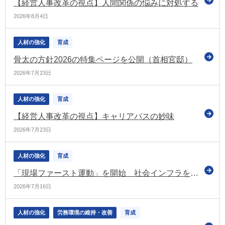
【経営人事改革の視点】人間関係の悩みに対処する
2026年8月4日
人材の強化
育成
骨太の方針2026の特集ページを公開（首相官邸）
2026年7月23日
人材の強化
育成
【経営人事改革の視点】キャリアパスの妙味
2026年7月23日
人材の強化
育成
「現場ファースト運動」を開始 社会インフラを安全かつ持続可能なものに（経産省・国交省）
2026年7月16日
人材の強化
労務環境の維持・改善
育成