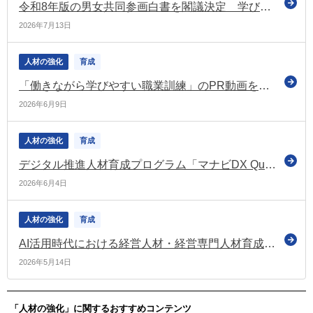
令和8年版の男女共同参画白書を閣議決定 学び直しの現状と分析を特集
2026年7月13日
人材の強化
育成
「働きながら学びやすい職業訓練」のPR動画を公開（独：高齢・障害・求職者雇用支援機構）
2026年6月9日
人材の強化
育成
デジタル推進人材育成プログラム「マナビDX Quest」の令和8年度受講生を募集（経産省）
2026年6月4日
人材の強化
育成
AI活用時代における経営人材・経営専門人材育成に関する審議結果を取りまとめ（日本学術会議の分科会）
2026年5月14日
「人材の強化」に関するおすすめコンテンツ