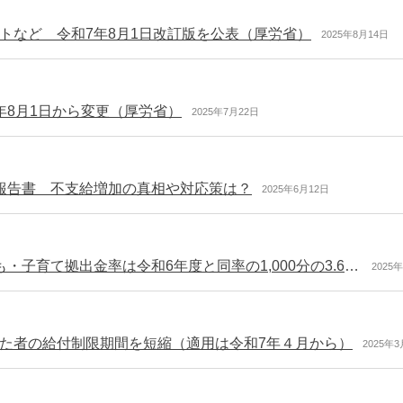
トなど 令和7年8月1日改訂版を公表（厚労省）
2025年8月14日
年8月1日から変更（厚労省）
2025年7月22日
報告書 不支給増加の真相や対応策は？
2025年6月12日
日本年金機構からのお知らせ 「令和7年度の子ども・子育て拠出金率は令和6年度と同率の1,000分の3.6に据え置く予定」などの情報を掲載
2025
た者の給付制限期間を短縮（適用は令和7年４月から）
2025年