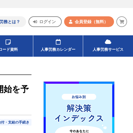
労務とは？
ログイン
会員登録
（無料）
ンロード資料
人事労務カレンダー
人事労務サービス
開始を予
給付・支給の手続き