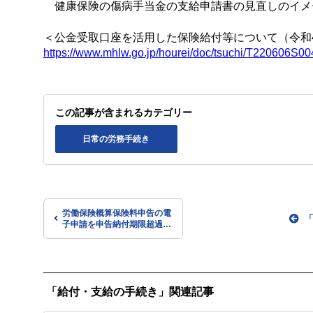
健康保険の傷病手当金の支給申請書の見直しのイメ
＜公金受取口座を活用した保険給付等について（令和4年
https://www.mhlw.go.jp/hourei/doc/tsuchi/T220606S00
この記事が含まれるカテゴリー
日常の労務手続き
労働保険概算保険料申告の電
子申請を申告納付期限超過後
においても受け付け（e-
Gov）
「給付・支給の手続き」関連記事