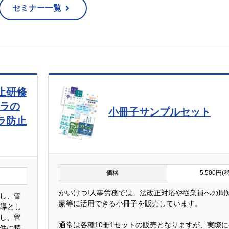
セミナー一覧
止研修
ハラの
小冊子サンプルセット
ラ防止
価格
5,500円(
かいけつ!人事労務では、法改正対応や従業員への周
し、管
蒙等に活用できる小冊子を販売しています。
指導とし
し、管
通常は各種10冊1セットの販売となりますが、実際
件に精