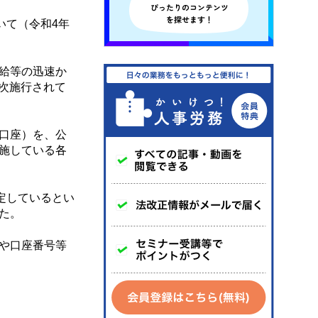
いて（令和4年
給等の迅速か
順次施行されて
口座）を、公
施している各
定しているとい
た。
や口座番号等