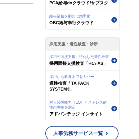
PCA給与dxクラウド/サブスク
給与業務を劇的に効率化
OBC給与奉行クラウド
採用支援・適性検査・診断
採用の面接支援に特化した適性検査
採用面接支援検査「HCi-AS」
採用から教育までをカバー
適性検査「TA PACK
SYSTEM®」
対人関係能力（EQ）とストレス耐
性の両軸を測定
アドバンテッジ インサイト
人事労務サービス一覧