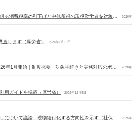
給付付き税額控除 導入までのつなぎで飲食料品に係る消費税率の引下げと中低所得の現役勤労者を対象とする給付の先行導入を組み合わせる方向性を示す（実務者会議）
2026
を見直します（厚労省）
2026年7月10日
【専門家コラム】協会けんぽ電子申請サービスが2026年1月開始｜制度概要・対象手続きと実務対応のポイント
2026
利用ガイドを掲載（厚労省）
2025年12月5日
医療保険制度における出産に対する給付体系の見直しについて議論 現物給付化する方向性を示す（社保審の医療保険部会）
2025