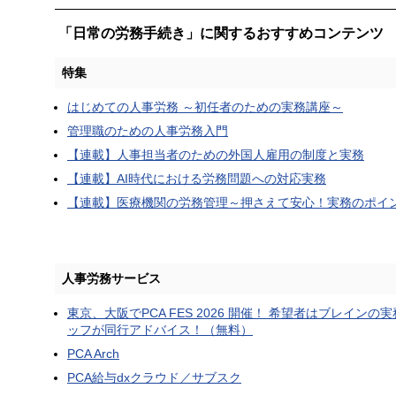
「日常の労務手続き」に関するおすすめコンテンツ
特集
はじめての人事労務 ～初任者のための実務講座～
管理職のための人事労務入門
【連載】人事担当者のための外国人雇用の制度と実務
【連載】AI時代における労務問題への対応実務
【連載】医療機関の労務管理～押さえて安心！実務のポイ
人事労務サービス
東京、大阪でPCA FES 2026 開催！ 希望者はブレインの
ッフが同行アドバイス！（無料）
PCA Arch
PCA給与dxクラウド／サブスク