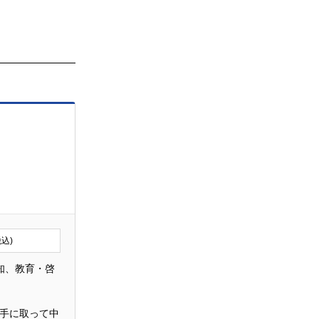
税込)
知、教育・啓
に手に取って中