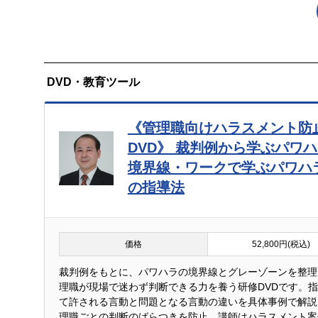
DVD・教育ツール
《管理職向けハラスメント防
DVD》 裁判例から学ぶパワ
境界線・ワークで学ぶパワハ
の指導法
価格
52,800円(税込)
裁判例をもとに、パワハラの境界線とグレーゾーンを整理
理職が現場で迷わず判断できる力を養う研修DVDです。
て許される言動と問題となる言動の違いを具体事例で解説
理職ごとの判断のばらつきを防止。講師はハラスメント案