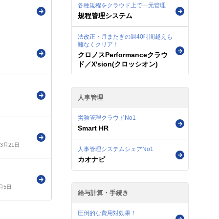
各種規程をクラウド上で一元管理
規程管理システム
法改正・月またぎの週40時間越えも
難なくクリア！
クロノスPerformanceクラウ
ド／X'sion(クロッシオン)
人事管理
労務管理クラウドNo1
Smart HR
年3月21日
人事管理システムシェアNo1
カオナビ
3月5日
給与計算・手続き
圧倒的な費用対効果！