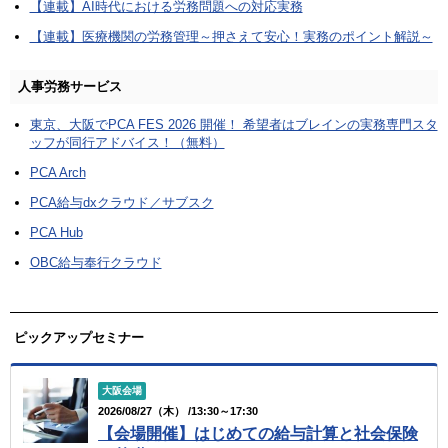
【連載】AI時代における労務問題への対応実務
【連載】医療機関の労務管理～押さえて安心！実務のポイント解説～
人事労務サービス
東京、大阪でPCA FES 2026 開催！ 希望者はブレインの実務専門スタ
ッフが同行アドバイス！（無料）
PCA Arch
PCA給与dxクラウド／サブスク
PCA Hub
OBC給与奉行クラウド
ピックアップセミナー
大阪会場
2026/08/27（木） /13:30～17:30
【会場開催】はじめての給与計算と社会保険