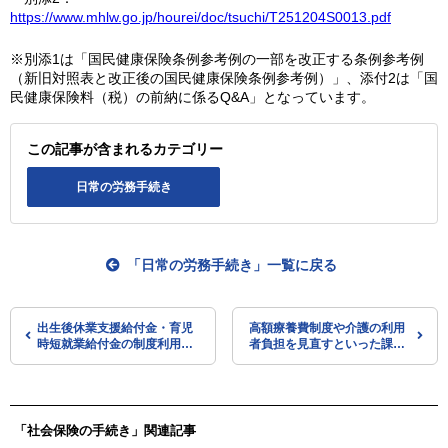
https://www.mhlw.go.jp/hourei/doc/tsuchi/T251204S0013.pdf
※別添1は「国民健康保険条例参考例の一部を改正する条例参考例
（新旧対照表と改正後の国民健康保険条例参考例）」、添付2は「国
民健康保険料（税）の前納に係るQ&A」となっています。
この記事が含まれるカテゴリー
日常の労務手続き
「日常の労務手続き」一覧に戻る
出生後休業支援給付金・育児
高額療養費制度や介護の利用
時短就業給付金の制度利用ガ
者負担を見直すといった課
イドを掲載（厚労省）
題 年末までに結論を得た上
で来年度予算編成や制度改正
に反映させる（経済財政諮問
会議）
「社会保険の手続き」関連記事