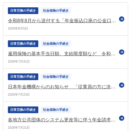
日常労務の手続き
社会保険の手続き
令和8年8月から送付する「年金振込口座の公金口座登録に関する意向確認書」を案内するチャットボットを開設（日本年金機構）
2026年8月5日
日常労務の手続き
社会保険の手続き
雇用保険の基本手当日額、支給限度額など 令和8年8月1日から変更（厚労省）
2026年7月31日
日常労務の手続き
社会保険の手続き
日本年金機構からのお知らせ 「従業員の方に決定した「標準報酬月額」の通知をお願いします」などの情報を掲載（令和8年7月号）
2026年7月23日
日常労務の手続き
社会保険の手続き
各地方公共団体のシステム更改等に伴う年金請求書等の審査への影響 令和8年7月21日の時点においても処理に1～2週間程度の遅れ（日本年金機構）
2026年7月21日