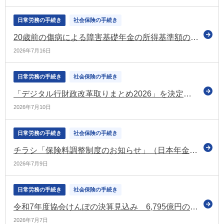
日常労務の手続き
社会保険の手続き
20歳前の傷病による障害基礎年金の所得基準額の改定（令和8年10月～）などに関する通達を公表（厚労省）
2026年7月16日
日常労務の手続き
社会保険の手続き
「デジタル行財政改革取りまとめ2026」を決定 DX、とりわけ生成AI等を活用した変革（AX）を加速するための取組を推進（内閣官房）
2026年7月10日
日常労務の手続き
社会保険の手続き
チラシ「保険料調整制度のお知らせ」（日本年金機構）
2026年7月9日
日常労務の手続き
社会保険の手続き
令和7年度協会けんぽの決算見込み 6,795億円の黒字の見込み
2026年7月7日