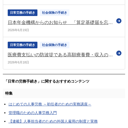
日常労務の手続き
社会保険の手続き
日本年金機構からのお知らせ 「算定基礎届を忘れずにご提出ください」などの情報を掲載（令和8年6月号）
2026年6月19日
日常労務の手続き
社会保険の手続き
医療費支払いの防波堤である高額療養費・収入の命綱である傷病手当金 協会けんぽがコラムで紹介
2026年6月18日
「日常の労務手続き」に関するおすすめコンテンツ
特集
はじめての人事労務 ～初任者のための実務講座～
管理職のための人事労務入門
【連載】人事担当者のための外国人雇用の制度と実務