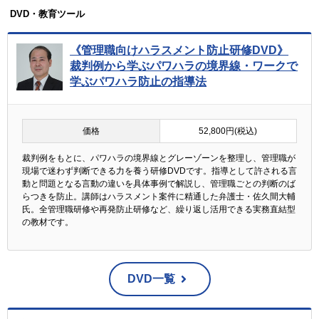
DVD・教育ツール
《管理職向けハラスメント防止研修DVD》
裁判例から学ぶパワハラの境界線・ワークで
学ぶパワハラ防止の指導法
価格
52,800円(税込)
裁判例をもとに、パワハラの境界線とグレーゾーンを整理し、管理職が
現場で迷わず判断できる力を養う研修DVDです。指導として許される言
動と問題となる言動の違いを具体事例で解説し、管理職ごとの判断のば
らつきを防止。講師はハラスメント案件に精通した弁護士・佐久間大輔
氏。全管理職研修や再発防止研修など、繰り返し活用できる実務直結型
の教材です。
DVD一覧