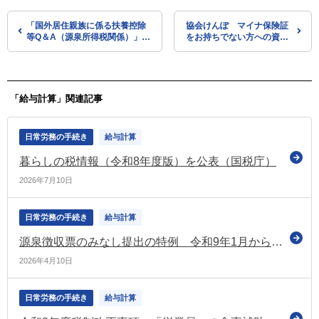
「国外居住親族に係る扶養控除
協会けんぽ マイナ保険証
等Q＆A（源泉所得税関係）」
をお持ちでない方への資格
令和7年6月改訂版を公表（国税
確認書の送付を令和7年7月
庁）
下旬から順次開始
「給与計算」関連記事
日常労務の手続き
給与計算
暮らしの税情報（令和8年度版）を公表（国税庁）
2026年7月10日
日常労務の手続き
給与計算
源泉徴収票のみなし提出の特例 令和9年1月から（国税庁）
2026年4月10日
日常労務の手続き
給与計算