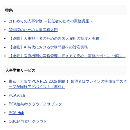
特集
はじめての人事労務 ～初任者のための実務講座～
管理職のための人事労務入門
【連載】人事担当者のための外国人雇用の制度と実務
【連載】AI時代における労務問題への対応実務
【連載】医療機関の労務管理～押さえて安心！実務のポイント解説～
人事労務サービス
東京、大阪でPCA FES 2026 開催！ 希望者はブレインの実務専門スタ
ッフが同行アドバイス！（無料）
PCA Arch
PCA給与dxクラウド／サブスク
PCA Hub
OBC給与奉行クラウド