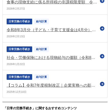
食事の現物支給に係る所得税の非課税限度額 令和8年4月から引上げ予定（国税庁）
2026年2月27日
日常労務の手続き
給与計算
令和8年3月分（子ども・子育て支援金は4月分）からの協会けんぽの保険料率 各支部の保険料額表を公表
2026年2月13日
日常労務の手続き
給与計算
社会・労働保険における現物給与の価額（令和8年4月・10月～）を定める告示の改正案について意見募集（パブコメ）
2026年1月22日
日常労務の手続き
給与計算
【コラム】令和7年度税制改正｜企業実務への影響④ 令和8年分以後の給与の源泉徴収事務における注意点をチェック
2025年12月10日
「日常の労務手続き」に関するおすすめコンテンツ