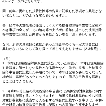
の2-2は、次のとおりです。
問 前年に提出した扶養控除等申告書に記載した事項から異動がな
い場合とは、どのような場合をいいますか。
答 給与等の支払者に提出しようとする扶養控除等申告書に記載す
べき事項の全てが、その給与等の支払者に前年に提出した扶養控除
等申告書に記載した内容から異動がない場合（注）をいいます。
なお、所得の見積額に変動があった場合等のうち一定の場合には、
異動がないものとして取り扱って差し支えありません（2-3参照）。
（注）
1 前年は源泉控除対象親族に該当していた親族が、本年は源泉控除
対象親族に該当しない親族となる場合など、前年に提出した扶養控
除等申告書に記載した事項について、本年は記載を要しなくなった
場合は、異動があったものとなりますので、簡易な申告書を提出す
ることはできません。
2 令和8年分以後の扶養控除等申告書には源泉控除対象親族に関す
る事項を記載することとなりますが、源泉控除対象親族のうち控除
対象扶養親族に該当する人を有する場合に記載すべき事項は、令和7
年分以前の扶養控除等申告書に記載すべき事項から変更ありませ