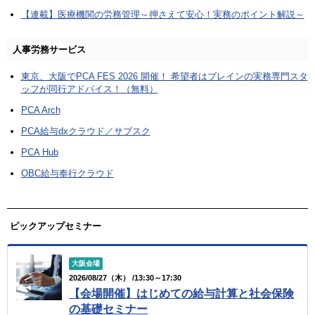
【連載】医療機関の労務管理～押さえて安心！実務のポイント解説～
人事労務サービス
東京、大阪でPCA FES 2026 開催！ 希望者はブレインの実務専門スタ
ッフが同行アドバイス！（無料）
PCA Arch
PCA給与dxクラウド／サブスク
PCA Hub
OBC給与奉行クラウド
ピックアップセミナー
大阪会場
2026/08/27（木） /13:30～17:30
【会場開催】はじめての給与計算と社会保険
の基礎セミナー