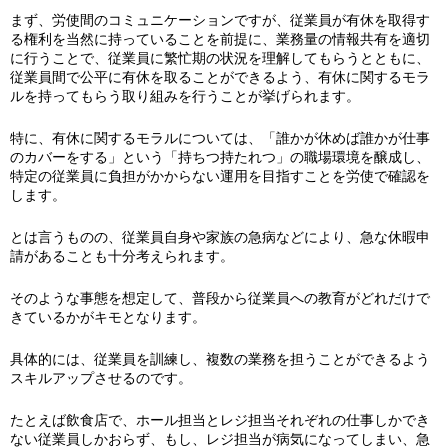
まず、労使間のコミュニケーションですが、従業員が有休を取得す
る権利を当然に持っていることを前提に、業務量の情報共有を適切
に行うことで、従業員に繁忙期の状況を理解してもらうとともに、
従業員間で公平に有休を取ることができるよう、有休に関するモラ
ルを持ってもらう取り組みを行うことが挙げられます。
特に、有休に関するモラルについては、「誰かが休めば誰かが仕事
のカバーをする」という「持ちつ持たれつ」の職場環境を醸成し、
特定の従業員に負担がかからない運用を目指すことを労使で確認を
します。
とは言うものの、従業員自身や家族の急病などにより、急な休暇申
請があることも十分考えられます。
そのような事態を想定して、普段から従業員への教育がどれだけで
きているかがキモとなります。
具体的には、従業員を訓練し、複数の業務を担うことができるよう
スキルアップさせるのです。
たとえば飲食店で、ホール担当とレジ担当それぞれの仕事しかでき
ない従業員しかおらず、もし、レジ担当が病気になってしまい、急