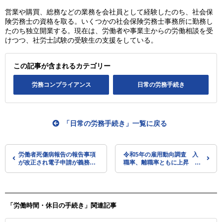
営業や購買、総務などの業務を会社員として経験したのち、社会保
険労務士の資格を取る。いくつかの社会保険労務士事務所に勤務し
たのち独立開業する。現在は、労働者や事業主からの労働相談を受
けつつ、社労士試験の受験生の支援をしている。
この記事が含まれるカテゴリー
労務コンプライアンス
日常の労務手続き
「日常の労務手続き」一覧に戻る
労働者死傷病報告の報告事項
令和5年の雇用動向調査 入
が改正され電子申請が義務化
職率、離職率ともに上昇 入
されます（令和7年1月～）
職超過率は拡大（厚労省）
（厚労省）
「労働時間・休日の手続き」関連記事