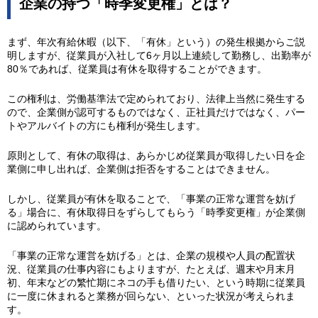
企業の持つ「時季変更権」とは？
まず、年次有給休暇（以下、「有休」という）の発生根拠からご説
明しますが、従業員が入社して6ヶ月以上連続して勤務し、出勤率が
80％であれば、従業員は有休を取得することができます。
この権利は、労働基準法で定められており、法律上当然に発生する
ので、企業側が認可するものではなく、正社員だけではなく、パー
トやアルバイトの方にも権利が発生します。
原則として、有休の取得は、あらかじめ従業員が取得したい日を企
業側に申し出れば、企業側は拒否をすることはできません。
しかし、従業員が有休を取ることで、「事業の正常な運営を妨げ
る」場合に、有休取得日をずらしてもらう「時季変更権」が企業側
に認められています。
「事業の正常な運営を妨げる」とは、企業の規模や人員の配置状
況、従業員の仕事内容にもよりますが、たとえば、週末や月末月
初、年末などの繁忙期にネコの手も借りたい、という時期に従業員
に一度に休まれると業務が回らない、といった状況が考えられま
す。