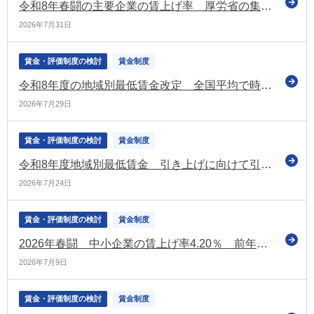
令和8年春闘の主要企業の賃上げ率 厚労省の集計では「5.18％」 昨年の水準を下回るも3年連続で5％台（厚労省）
2026年7月31日
賃金・評価制度の検討
賃金制度
令和8年度の地域別最低賃金改定 全国平均で時給1,176円となる目安を決定 上昇額は55円（昨年度を下回る）
2026年7月29日
賃金・評価制度の検討
賃金制度
令和8年度地域別最低賃金 引き上げに向けて引き続き議論（第4回目の中央最低賃金審議会（小委員会）を開催）
2026年7月24日
賃金・評価制度の検討
賃金制度
2026年春闘 中小企業の賃上げ率4.20％ 前年から低下 大手企業との差も拡大（経団連の第1回集計）
2026年7月9日
賃金・評価制度の検討
賃金制度