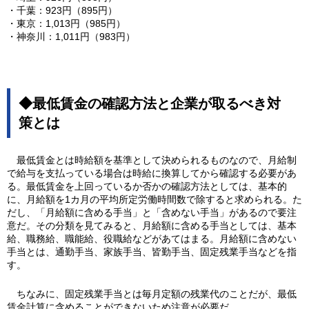
・千葉：923円（895円）
・東京：1,013円（985円）
・神奈川：1,011円（983円）
◆最低賃金の確認方法と企業が取るべき対
策とは
最低賃金とは時給額を基準として決められるものなので、月給制
で給与を支払っている場合は時給に換算してから確認する必要があ
る。最低賃金を上回っているか否かの確認方法としては、基本的
に、月給額を1カ月の平均所定労働時間数で除すると求められる。た
だし、「月給額に含める手当」と「含めない手当」があるので要注
意だ。その分類を見てみると、月給額に含める手当としては、基本
給、職務給、職能給、役職給などがあてはまる。月給額に含めない
手当とは、通勤手当、家族手当、皆勤手当、固定残業手当などを指
す。
ちなみに、固定残業手当とは毎月定額の残業代のことだが、最低
賃金計算に含めることができないため注意が必要だ。