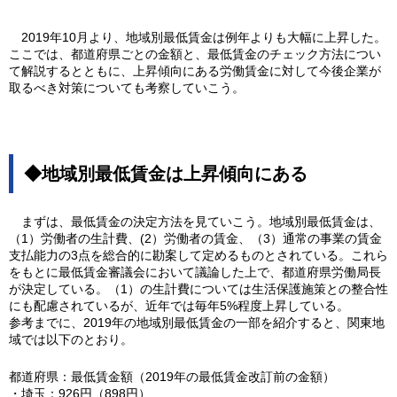
2019年10月より、地域別最低賃金は例年よりも大幅に上昇した。
ここでは、都道府県ごとの金額と、最低賃金のチェック方法につい
て解説するとともに、上昇傾向にある労働賃金に対して今後企業が
取るべき対策についても考察していこう。
◆地域別最低賃金は上昇傾向にある
まずは、最低賃金の決定方法を見ていこう。地域別最低賃金は、
（1）労働者の生計費、(2）労働者の賃金、（3）通常の事業の賃金
支払能力の3点を総合的に勘案して定めるものとされている。これら
をもとに最低賃金審議会において議論した上で、都道府県労働局長
が決定している。（1）の生計費については生活保護施策との整合性
にも配慮されているが、近年では毎年5%程度上昇している。
参考までに、2019年の地域別最低賃金の一部を紹介すると、関東地
域では以下のとおり。
都道府県：最低賃金額（2019年の最低賃金改訂前の金額）
・埼玉：926円（898円）