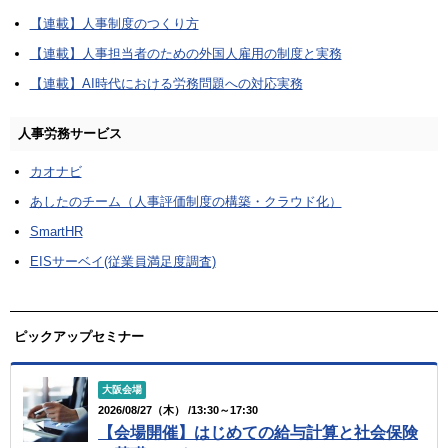
【連載】人事制度のつくり方
【連載】人事担当者のための外国人雇用の制度と実務
【連載】AI時代における労務問題への対応実務
人事労務サービス
カオナビ
あしたのチーム（人事評価制度の構築・クラウド化）
SmartHR
EISサーベイ(従業員満足度調査)
ピックアップセミナー
大阪会場
2026/08/27（木） /13:30～17:30
【会場開催】はじめての給与計算と社会保険