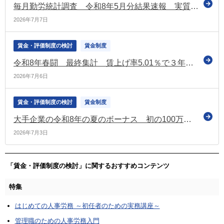
毎月勤労統計調査 令和8年5月分結果速報 実質賃金1.4％増 5か月連続プラス
2026年7月7日
賃金・評価制度の検討
賃金制度
令和8年春闘 最終集計 賃上げ率5.01％で３年連続5％台を達成 中小は4.69％で昨年同時期を上回る（連合）
2026年7月6日
賃金・評価制度の検討
賃金制度
大手企業の令和8年の夏のボーナス 初の100万円超えで過去最高（経団連調査［第1回集計］）
2026年7月3日
「賃金・評価制度の検討」に関するおすすめコンテンツ
特集
はじめての人事労務 ～初任者のための実務講座～
管理職のための人事労務入門