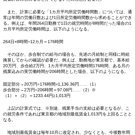
また、計算に必要な「1カ月平均所定労働時間数」については、通
常は年間の労働日数および1日所定労働時間数から求めることができ
る。例えば、年間264日勤務で1日の就労時間が8時間だった場合の1
カ月平均所定労働時間は、以下のようになる。
264日×8時間÷12カ月＝176時間
そのほか、歩合制での給与の場合も、先述の月給制と同様に時給
換算してからの確認が必要だ。例えば、勤務地が東京都で、基本給
20万円、歩合給2万円、1カ月平均所定労働時間176時間、ある月の
残業込みの実労働時間が206時間とした場合、以下のようになる。
固定部分→20万円÷176時間=1,136.36円……（1）
歩合部分→2万円÷206時間＝97.08円……（2）※
（1）＋（2）＝1233.44円≧1,013円
上記の計算式では、※別途、残業手当の支給は必要となるが、こ
の就労条件であれば東京都の地域別最低賃金1,013円を上回ることと
なる。
地域別最低賃金は毎年10月に改定され、少なくとも、今後数年間