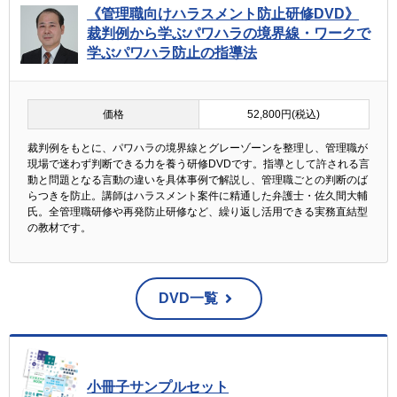
《管理職向けハラスメント防止研修DVD》
裁判例から学ぶパワハラの境界線・ワークで
学ぶパワハラ防止の指導法
価格
52,800円(税込)
裁判例をもとに、パワハラの境界線とグレーゾーンを整理し、管理職が
現場で迷わず判断できる力を養う研修DVDです。指導として許される言
動と問題となる言動の違いを具体事例で解説し、管理職ごとの判断のば
らつきを防止。講師はハラスメント案件に精通した弁護士・佐久間大輔
氏。全管理職研修や再発防止研修など、繰り返し活用できる実務直結型
の教材です。
DVD一覧
小冊子サンプルセット