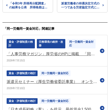
「令和3年 所得再分配調査」
派遣労働者の待遇決定方式の
の結果を公表 所得格差は依
一つである労使協定方式につ
然大きく（厚労省）
いて 令和6年度に適用され
る一般労働者の賃金水準を公
表
「同一労働同一賃金対応」関連記事
賃金・評価制度の検
労務環境の維持・改
同一労働同一賃金対
討
善
応
「人事労務マガジン」厚労省のHPに掲載 「同一労働同一賃金に関する改正省令・告示が公布されました」などの情報を掲載
2026年7月15日
賃金・評価制度の検討
同一労働同一賃金対応
派遣元セミナー（厚生労働省委託事業） オンライン等で実施 参加無料（厚労省）
2026年7月10日
賃金・評価制度の検討
同一労働同一賃金対応
「日本成長戦略（案）」を提示 最低賃金1,500円の目標は「遅くとも2030年代前半早期に達成する」と明記（日本成長戦略会議）