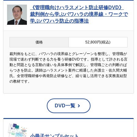
《管理職向けハラスメント防止研修DVD》
裁判例から学ぶパワハラの境界線・ワークで
学ぶパワハラ防止の指導法
価格
52,800円(税込)
裁判例をもとに、パワハラの境界線とグレーゾーンを整理し、管理職が
現場で迷わず判断できる力を養う研修DVDです。指導として許される言
動と問題となる言動の違いを具体事例で解説し、管理職ごとの判断のば
らつきを防止。講師はハラスメント案件に精通した弁護士・佐久間大輔
氏。全管理職研修や再発防止研修など、繰り返し活用できる実務直結型
の教材です。
DVD一覧
小冊子サンプルセット