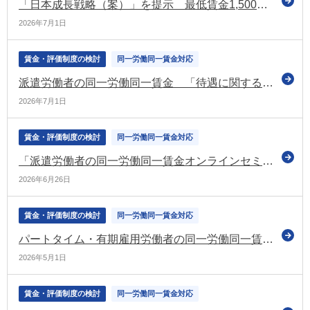
「日本成長戦略（案）」を提示 最低賃金1,500円の目標は「遅くとも2030年代前半早期に達成する」と明記（日本成長戦略会議）
2026年7月1日
賃金・評価制度の検討
同一労働同一賃金対応
派遣労働者の同一労働同一賃金 「待遇に関する情報提供の例」「適正な派遣就業の確保等に関するQ＆A」などを公表（厚労省）
2026年7月1日
賃金・評価制度の検討
同一労働同一賃金対応
「派遣労働者の同一労働同一賃金オンラインセミナー ～労使協定作成実務～」を令和8年7月下旬に開催（東京労働局）
2026年6月26日
賃金・評価制度の検討
同一労働同一賃金対応
パートタイム・有期雇用労働者の同一労働同一賃金に関する改正 リーフレット、モデル労働条件通知書、Q&Aなどを公表（厚労省）
2026年5月1日
賃金・評価制度の検討
同一労働同一賃金対応