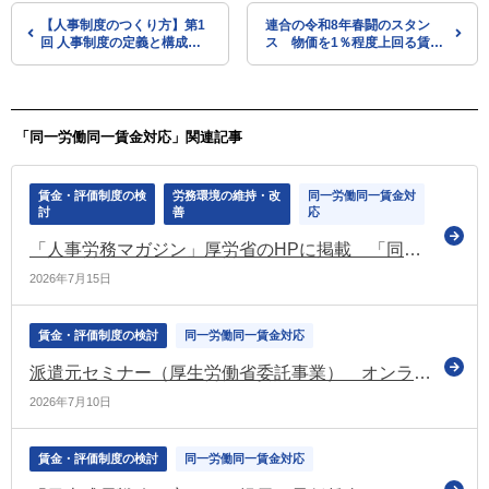
【人事制度のつくり方】第1
連合の令和8年春闘のスタン
回 人事制度の定義と構成要
ス 物価を1％程度上回る賃上
素を理解する
げ継続という「賃上げノルム」
の定着を図るなど（「未来づく
り春闘」評価委員会が報告書）
「同一労働同一賃金対応」関連記事
賃金・評価制度の検
労務環境の維持・改
同一労働同一賃金対
討
善
応
「人事労務マガジン」厚労省のHPに掲載 「同一労働同一賃金に関する改正省令・告示が公布されました」などの情報を掲載
2026年7月15日
賃金・評価制度の検討
同一労働同一賃金対応
派遣元セミナー（厚生労働省委託事業） オンライン等で実施 参加無料（厚労省）
2026年7月10日
賃金・評価制度の検討
同一労働同一賃金対応