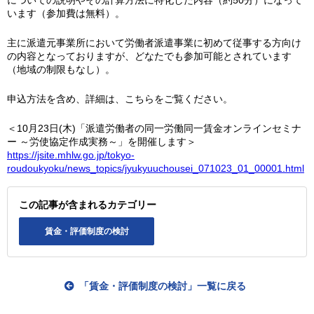
についての説明やその計算方法に特化した内容（約50分）になって
います（参加費は無料）。
主に派遣元事業所において労働者派遣事業に初めて従事する方向け
の内容となっておりますが、どなたでも参加可能とされています
（地域の制限もなし）。
申込方法を含め、詳細は、こちらをご覧ください。
＜10月23日(木)「派遣労働者の同一労働同一賃金オンラインセミナ
ー ～労使協定作成実務～」を開催します＞
https://jsite.mhlw.go.jp/tokyo-
roudoukyoku/news_topics/jyukyuuchousei_071023_01_00001.html
この記事が含まれるカテゴリー
賃金・評価制度の検討
「賃金・評価制度の検討」一覧に戻る