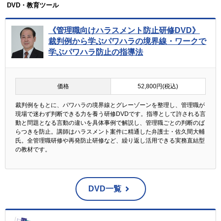
DVD・教育ツール
《管理職向けハラスメント防止研修DVD》
裁判例から学ぶパワハラの境界線・ワークで
学ぶパワハラ防止の指導法
価格
52,800円(税込)
裁判例をもとに、パワハラの境界線とグレーゾーンを整理し、管理職が
現場で迷わず判断できる力を養う研修DVDです。指導として許される言
動と問題となる言動の違いを具体事例で解説し、管理職ごとの判断のば
らつきを防止。講師はハラスメント案件に精通した弁護士・佐久間大輔
氏。全管理職研修や再発防止研修など、繰り返し活用できる実務直結型
の教材です。
DVD一覧