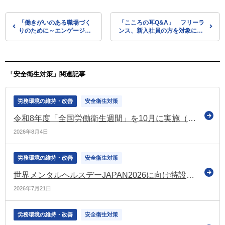
「働きがいのある職場づく
「こころの耳Q&A」 フリーラ
りのために～エンゲージメ
ンス、新入社員の方を対象にし
ント向上に向けた効果的な
たQ&Aなどを追加
実践方法の検討～」セミナ
ーを対面及びオンラインで
開催（働き方・休み方改善
ポータルサイト）
「安全衛生対策」関連記事
労務環境の維持・改善
安全衛生対策
令和8年度「全国労働衛生週間」を10月に実施（厚労省）
2026年8月4日
労務環境の維持・改善
安全衛生対策
世界メンタルヘルスデーJAPAN2026に向け特設サイトを開設（厚労省）
2026年7月21日
労務環境の維持・改善
安全衛生対策