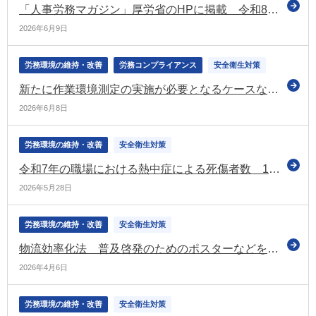
「人事労務マガジン」厚労省のHPに掲載 令和8年度「エイジフレンドリー補助金」の受付開始などの情報を記載
2026年6月9日
労務環境の維持・改善
労務コンプライアンス
安全衛生対策
新たに作業環境測定の実施が必要となるケースなどを定めた安衛則などの厚生労働省関係省令の改正案について意見募集（パブコメ）
2026年6月8日
労務環境の維持・改善
安全衛生対策
令和7年の職場における熱中症による死傷者数 1,803人で過去最多（厚労省）
2026年5月28日
労務環境の維持・改善
安全衛生対策
物流効率化法 普及啓発のためのポスターなどを公表（経産省）
2026年4月6日
労務環境の維持・改善
安全衛生対策