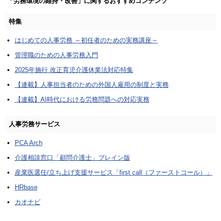
「労務環境の維持・改善」に関するおすすめコンテンツ
特集
はじめての人事労務 ～初任者のための実務講座～
管理職のための人事労務入門
2025年施行 改正育児介護休業法対応特集
【連載】人事担当者のための外国人雇用の制度と実務
【連載】AI時代における労務問題への対応実務
人事労務サービス
PCA Arch
介護相談窓口「顧問介護士」ブレイン版
産業医選任/立ち上げ支援サービス「first call（ファーストコール）」
HRbase
カオナビ