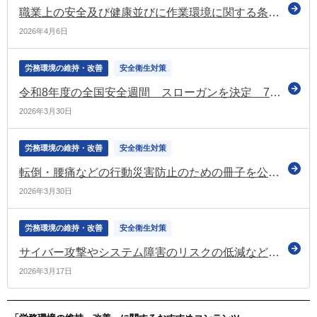
職業上の安全及び健康並びに作業環境に関する条約 令和9年4月に発効へ（外務省）
2026年4月6日
労務環境の維持・改善
安全衛生対策
令和8年度の全国安全週間 スローガンを決定 7月に実施
2026年3月30日
労務環境の維持・改善
安全衛生対策
転倒・腰痛などの行動災害防止のための冊子を公表（厚労省）
2026年3月30日
労務環境の維持・改善
安全衛生対策
サイバー攻撃やシステム障害のリスクの低減などの実現に向けた機能保証のためのリスクアセスメント 自主学習用コンテンツを公表（国家サイバー統括室）
2026年3月17日