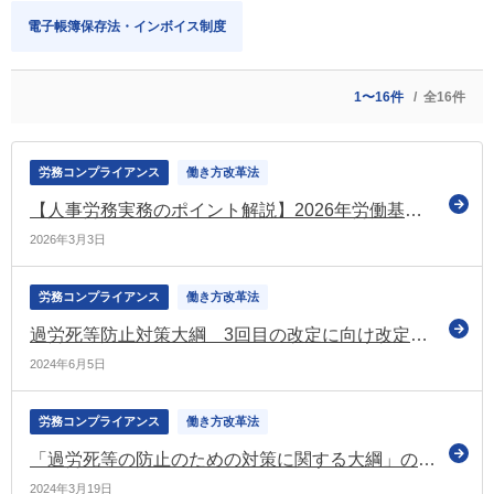
電子帳簿保存法・インボイス制度
1〜16件
全16件
労務コンプライアンス
働き方改革法
【人事労務実務のポイント解説】2026年労働基準法改正の現在地：施政方針演説の「3つの柱」と停滞する議論の行方
2026年3月3日
労務コンプライアンス
働き方改革法
過労死等防止対策大綱 3回目の改定に向け改定案を提示（厚労省の協議会）
2024年6月5日
労務コンプライアンス
働き方改革法
「過労死等の防止のための対策に関する大綱」の見直し案を提示（過労死等防止対策推進協議会）
2024年3月19日