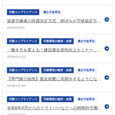
労務コンプライアンス
働き方改革法
派遣労働者の待遇決定方式 88.8％が労使協定方式（令和5年度の厚労省の集計結果）
2024年2月1日
労務コンプライアンス
労務環境の維持・改善
働き方改革法
「働き方を変える！建設業生産性向上セミナー」を全国9都市で開催（国交省）
2023年9月12日
労務コンプライアンス
労務環境の維持・改善
働き方改革法
【専門家の知恵】最近頻繁に見聞きするようになった「勤務間インターバル」。なぜ今必要なのかを知ろう
2023年8月19日
労務コンプライアンス
労務環境の維持・改善
働き方改革法
令和6年4月からのドライバーなどへの時間外労働の上限規制の適用に向けて ＰＲ動画第3弾を公開（厚労省）
2023年8月18日