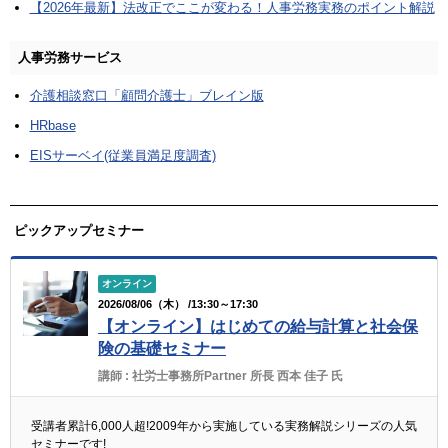
【2026年最新】法改正でここが変わる！人事労務実務のポイント解説
人事労務サービス
介護相談窓口「顧問介護士」ブレイン版
HRbase
EISサーベイ(従業員満足度調査)
ピックアップセミナー
オンライン
2026/08/06（木） /13:30～17:30
【オンライン】はじめての給与計算と社会保
険の基礎セミナー
講師 :
社労士事務所Partner 所長 西本 佳子 氏
受講者累計6,000人超!2009年から実施している実務解説シリーズの人気
セミナーです!