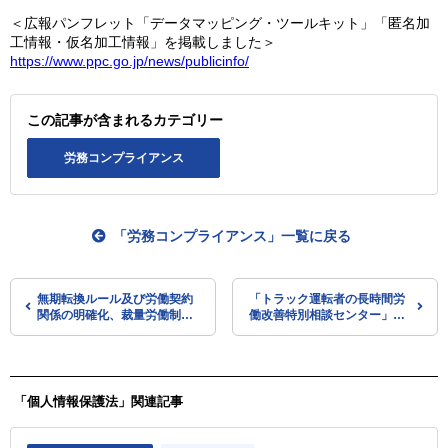
＜広報パンフレット「データマッピング・ツールキット」「匿名加
工情報・仮名加工情報」を掲載しました＞
https://www.ppc.go.jp/news/publicinfo/
この記事が含まれるカテゴリー
労務コンプライアンス
「労務コンプライアンス」一覧に戻る
無期転換ルール及び労働契約
「トラック運転者の長時間労
関係の明確化、裁量労働制に
働改善特別相談センター」を
係る改正に関する通達を公表
継続設置（厚労省）
（厚労省）
「個人情報保護法」関連記事