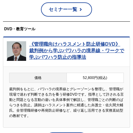
セミナー一覧
DVD・教育ツール
《管理職向けハラスメント防止研修DVD》
裁判例から学ぶパワハラの境界線・ワークで
学ぶパワハラ防止の指導法
価格
52,800円(税込)
裁判例をもとに、パワハラの境界線とグレーゾーンを整理し、管理職が
現場で迷わず判断できる力を養う研修DVDです。指導として許される言
動と問題となる言動の違いを具体事例で解説し、管理職ごとの判断のば
らつきを防止。講師はハラスメント案件に精通した弁護士・佐久間大輔
氏。全管理職研修や再発防止研修など、繰り返し活用できる実務直結型
の教材です。