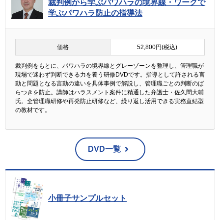
裁判例から学ぶパワハラの境界線・ワークで
学ぶパワハラ防止の指導法
価格
52,800円(税込)
裁判例をもとに、パワハラの境界線とグレーゾーンを整理し、管理職が
現場で迷わず判断できる力を養う研修DVDです。指導として許される言
動と問題となる言動の違いを具体事例で解説し、管理職ごとの判断のば
らつきを防止。講師はハラスメント案件に精通した弁護士・佐久間大輔
氏。全管理職研修や再発防止研修など、繰り返し活用できる実務直結型
の教材です。
DVD一覧
小冊子サンプルセット