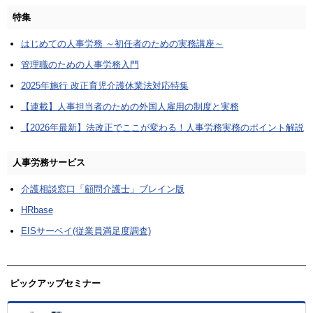
特集
はじめての人事労務 ～初任者のための実務講座～
管理職のための人事労務入門
2025年施行 改正育児介護休業法対応特集
【連載】人事担当者のための外国人雇用の制度と実務
【2026年最新】法改正でここが変わる！人事労務実務のポイント解説
人事労務サービス
介護相談窓口「顧問介護士」ブレイン版
HRbase
EISサーベイ(従業員満足度調査)
ピックアップセミナー