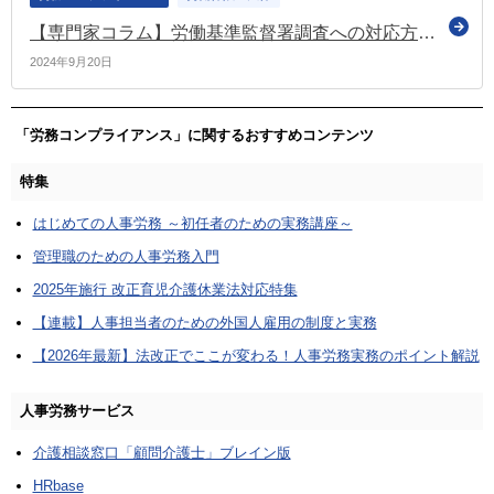
【専門家コラム】労働基準監督署調査への対応方法② ～賃金不払いの是正方法と調査対策～
2024年9月20日
「労務コンプライアンス」に関するおすすめコンテンツ
特集
はじめての人事労務 ～初任者のための実務講座～
管理職のための人事労務入門
2025年施行 改正育児介護休業法対応特集
【連載】人事担当者のための外国人雇用の制度と実務
【2026年最新】法改正でここが変わる！人事労務実務のポイント解説
人事労務サービス
介護相談窓口「顧問介護士」ブレイン版
HRbase