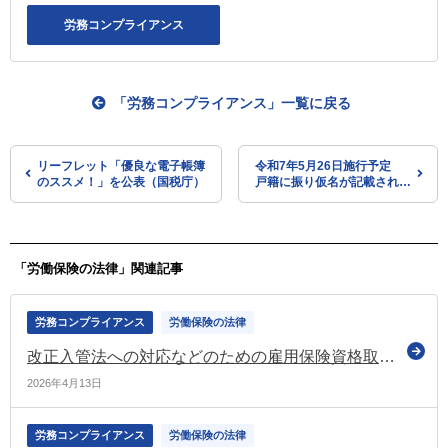
労務コンプライアンス
「労務コンプライアンス」一覧に戻る
リーフレット「優良な電子帳簿
令和7年5月26日施行予定
のススメ！」を公表（国税庁）
戸籍に振り仮名が記載されま
す（法務省）
「労働保険の法律」関連記事
労務コンプライアンス
労働保険の法律
改正入管法への対応などのための雇用保険資格取得・喪失届などの見直しを盛り込んだ雇用則の一部改正案について意見募集（パブコメ）
2026年4月13日
労務コンプライアンス
労働保険の法律