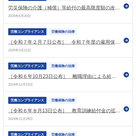
労災保険の介護（補償）等給付の最高限度額の改定などを盛り込んだ労働者災害補償保険法施行規則などの一部改正省令 官報に公布
2025年6月20日
労務コンプライアンス
労働保険の法律
［令和７年２月７日公布］ 令和７年度の雇用保険率を定める告示
2025年3月21日
労務コンプライアンス
労働保険の法律
［令和６年10月23日公布］ 離職理由による給付制限が解除されるケースの拡充、就業手当の廃止の詳細を定める雇用保険法施行規則などの一部改正
2024年12月23日
労務コンプライアンス
労働保険の法律
［令和６年８月13日公布］ 教育訓練給付金の拡充に関する雇用保険法施行規則等の一部改正
2024年11月28日
労務コンプライアンス
労働保険の法律