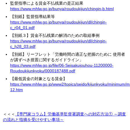
監督指導による賃金不払残業の是正結果
https://www.mhlw.go.jp/bunya/roudoukijun/chingin-b.html
【別紙】監督指導結果等
https://www.mhlw.go.jp/bunya/roudoukijun/dl/chingin-
c_r04_01.pdf
【別紙３】賃金不払残業の解消のための取組事例
https://www.mhlw.go.jp/bunya/roudoukijun/dl/chingin-
c_h28_03.pdf
【別紙】リーフレット「労働時間の適正な把握のために 使用者
が講ずべき措置に関するガイドライン」
https://www.mhlw.go.jp/file/06-Seisakujouhou-11200000-
Roudoukijunkyoku/0000187488.pdf
【最低賃金の対象となる賃金】
https://www.mhlw.go.jp/www2/topics/seido/kijunkyoku/minimum/
12.htm
＜＜＜
【専門家コラム】労働基準監督署調査への対応方法① ～調査
の流れと指摘を受けやすい事項～