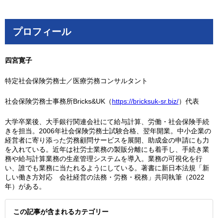
プロフィール
四宮寛子
特定社会保険労務士／医療労務コンサルタント
社会保険労務士事務所Bricks&UK（
https://bricksuk-sr.biz/
）代表
大学卒業後、大手銀行関連会社にて給与計算、労働・社会保険手続
きを担当。2006年社会保険労務士試験合格、翌年開業。中小企業の
経営者に寄り添った労務顧問サービスを展開、助成金の申請にも力
を入れている。近年は社労士業務の製販分離にも着手し、手続き業
務や給与計算業務の生産管理システムを導入。業務の可視化を行
い、誰でも業務に当たれるようにしている。著書に新日本法規「新
しい働き方対応 会社経営の法務・労務・税務」共同執筆（2022
年）がある。
この記事が含まれるカテゴリー