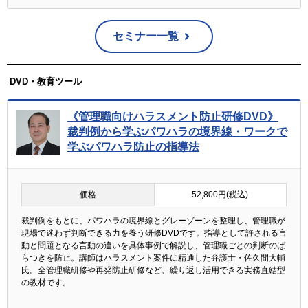
セミナー一覧
DVD・教育ツール
《管理職向けハラスメント防止研修DVD》
裁判例から学ぶパワハラの境界線・ワークで
学ぶパワハラ防止の指導法
価格
52,800円(税込)
裁判例をもとに、パワハラの境界線とグレーゾーンを整理し、管理職が
現場で迷わず判断できる力を養う研修DVDです。指導として許される言
動と問題となる言動の違いを具体事例で解説し、管理職ごとの判断のば
らつきを防止。講師はハラスメント案件に精通した弁護士・佐久間大輔
氏。全管理職研修や再発防止研修など、繰り返し活用できる実務直結型
の教材です。