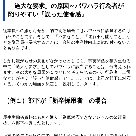
「過大な要求」の原因～パワハラ行為者が
陥りやすい『誤った使命感』
従業員への嫌がらせが目的である場合にはパワハラに該当するのは
当然のことです。そして、「不要なこと」「遂行不可能なこと」な
どを従業員へ要求することは、会社の生産性向上に結び付かないこ
とも明白です。
しかし嫌がらせの意図がなかったとしても、事実関係を積み重ねる
中で「過大な要求」としてパワハラに該当することは十分考えられ
ます。その大きな原因の１つとして考えられるのが、行為者（上司
など）が抱く『誤った使命感』です。ここでは、上司が部下に対応
するいくつかの場面を想定し、説明していきます。
（例１）部下が「新卒採用者」の場合
厚生労働省資料にもある通り「到底対応できないレベルの業績目
標」を部下へ課したとします。
上司の過去の経験の中で、同じように部下へ「到底対応できないレ