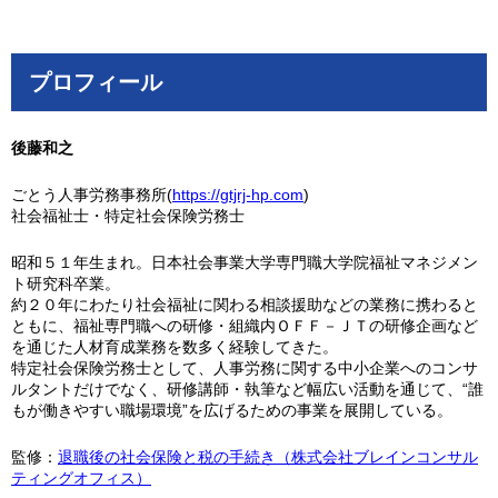
プロフィール
後藤和之
ごとう人事労務事務所(
https://gtjrj-hp.com
)
社会福祉士・特定社会保険労務士
昭和５１年生まれ。日本社会事業大学専門職大学院福祉マネジメン
ト研究科卒業。
約２０年にわたり社会福祉に関わる相談援助などの業務に携わると
ともに、福祉専門職への研修・組織内ＯＦＦ－ＪＴの研修企画など
を通じた人材育成業務を数多く経験してきた。
特定社会保険労務士として、人事労務に関する中小企業へのコンサ
ルタントだけでなく、研修講師・執筆など幅広い活動を通じて、“誰
もが働きやすい職場環境”を広げるための事業を展開している。
監修：
退職後の社会保険と税の手続き（株式会社ブレインコンサル
ティングオフィス）