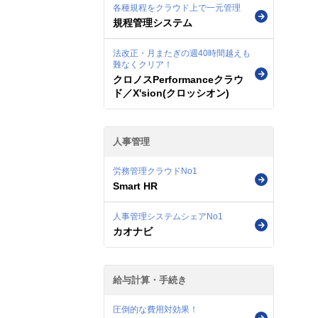
各種規程をクラウド上で一元管理
規程管理システム
法改正・月またぎの週40時間越えも
難なくクリア！
クロノスPerformanceクラウ
ド／X'sion(クロッシオン)
人事管理
労務管理クラウドNo1
Smart HR
人事管理システムシェアNo1
カオナビ
給与計算・手続き
圧倒的な費用対効果！