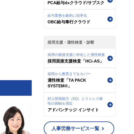
PCA給与dxクラウド/サブスク
給与業務を劇的に効率化
OBC給与奉行クラウド
採用支援・適性検査・診断
採用の面接支援に特化した適性検査
採用面接支援検査「HCi-AS」
採用から教育までをカバー
適性検査「TA PACK
SYSTEM®」
対人関係能力（EQ）とストレス耐
性の両軸を測定
アドバンテッジ インサイト
人事労務サービス一覧