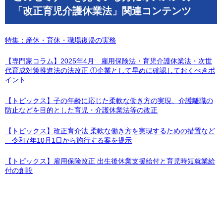
「改正育児介護休業法」関連コンテンツ
特集：産休・育休・職場復帰の実務
【専門家コラム】2025年4月 雇用保険法・育児介護休業法・次世
代育成対策推進法の法改正 ①企業として早めに確認しておくべきポ
イント
【トピックス】子の年齢に応じた柔軟な働き方の実現、介護離職の
防止などを目的とした育児・介護休業法等の改正
【トピックス】改正育介法 柔軟な働き方を実現するための措置など
令和7年10月1日から施行する案を提示
【トピックス】雇用保険改正 出生後休業支援給付と育児時短就業給
付の創設