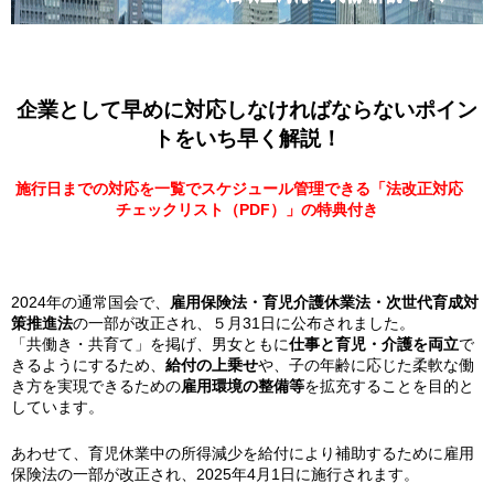
企業として早めに対応しなければならないポイン
トをいち早く解説！
施行日までの対応を一覧でスケジュール管理できる「法改正対応
チェックリスト（PDF）」の特典付き
2024年の通常国会で、
雇用保険法・育児介護休業法・次世代育成対
策推進法
の一部が改正され、５月31日に公布されました。
「共働き・共育て」を掲げ、男女ともに
仕事と育児・介護を両立
で
きるようにするため、
給付の上乗せ
や、子の年齢に応じた柔軟な働
き方を実現できるための
雇用環境の整備等
を拡充することを目的と
しています。
あわせて、育児休業中の所得減少を給付により補助するために雇用
保険法の一部が改正され、2025年4月1日に施行されます。