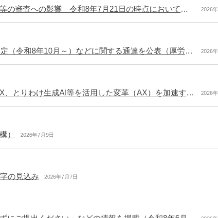
各地方公共団体のシステム更改等に伴う年金請求書等の審査への影響 令和8年7月21日の時点においても処理に1～2週間程度の遅れ（日本年金機構）
2026
20歳前の傷病による障害基礎年金の所得基準額の改定（令和8年10月～）などに関する通達を公表（厚労省）
2026
「デジタル行財政改革取りまとめ2026」を決定 DX、とりわけ生成AI等を活用した変革（AX）を加速するための取組を推進（内閣官房）
2026
構）
2026年7月9日
黒字の見込み
2026年7月7日