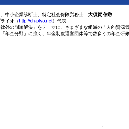
ト、中小企業診断士、特定社会保険労務士
大須賀 信敬
プライオ（
http://ch-plyo.net
）代表
法律外の問題解決」をテーマに、さまざまな組織の「人的資源
。「年金分野」に強く、年金制度運営団体等で数多くの年金研