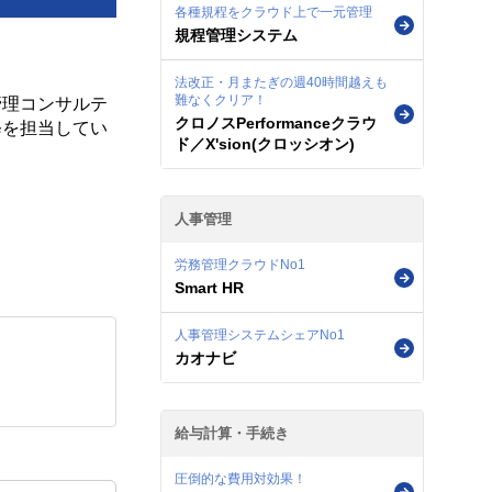
各種規程をクラウド上で一元管理
規程管理システム
法改正・月またぎの週40時間越えも
難なくクリア！
管理コンサルテ
クロノスPerformanceクラウ
修を担当してい
ド／X'sion(クロッシオン)
人事管理
労務管理クラウドNo1
Smart HR
人事管理システムシェアNo1
カオナビ
給与計算・手続き
圧倒的な費用対効果！