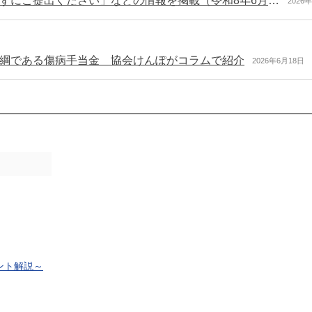
日本年金機構からのお知らせ 「算定基礎届を忘れずにご提出ください」などの情報を掲載（令和8年6月号）
2026
綱である傷病手当金 協会けんぽがコラムで紹介
2026年6月18日
ント解説～