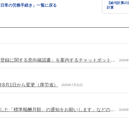
【給与計算の
「日常の労務手続き」一覧に戻る
計算
令和8年8月から送付する「年金振込口座の公金口座登録に関する意向確認書」を案内するチャットボットを開設（日本年金機構）
2026
年8月1日から変更（厚労省）
2026年7月31日
日本年金機構からのお知らせ 「従業員の方に決定した「標準報酬月額」の通知をお願いします」などの情報を掲載（令和8年7月号）
2026