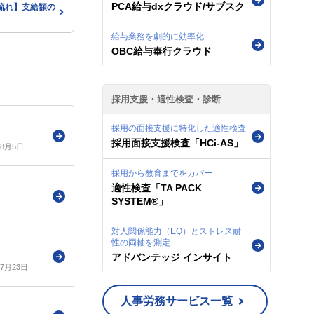
PCA給与dxクラウド/サブスク
流れ】支給額の
給与業務を劇的に効率化
OBC給与奉行クラウド
採用支援・適性検査・診断
採用の面接支援に特化した適性検査
採用面接支援検査「HCi-AS」
年8月5日
採用から教育までをカバー
適性検査「TA PACK
SYSTEM®」
対人関係能力（EQ）とストレス耐
性の両軸を測定
アドバンテッジ インサイト
年7月23日
人事労務サービス一覧