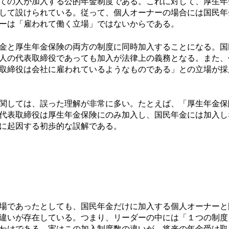
ての人が加入する公的年金制度である。これに対して、厚生年
して設けられている。従って、個人オーナーの場合には国民年
ーは「雇われて働く立場」ではないからである。
金と厚生年金保険の両方の制度に同時加入することになる。国
人の代表取締役であっても加入が法律上の義務となる。また、
取締役は会社に雇われているようなものである」との立場が採
関しては、誤った理解が非常に多い。たとえば、「厚生年金保
代表取締役は厚生年金保険にのみ加入し、国民年金には加入し
に起因する初歩的な誤解である。
場であったとしても、国民年金だけに加入する個人オーナーと
違いが存在している。つまり、リーダーの中には「１つの制度
わけである。実はこの加入制度数の違いが、将来の年金受け取