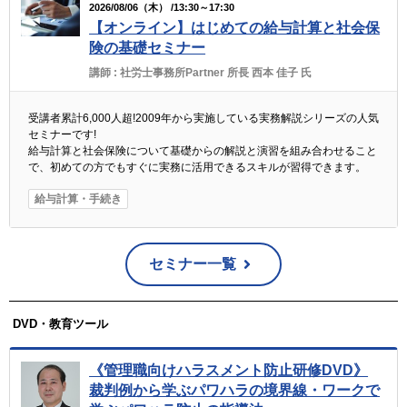
2026/08/06（木） /13:30～17:30
【オンライン】はじめての給与計算と社会保
険の基礎セミナー
講師 :
社労士事務所Partner 所長 西本 佳子 氏
受講者累計6,000人超!2009年から実施している実務解説シリーズの人気
セミナーです!
給与計算と社会保険について基礎からの解説と演習を組み合わせること
で、初めての方でもすぐに実務に活用できるスキルが習得できます。
給与計算・手続き
セミナー一覧
DVD・教育ツール
《管理職向けハラスメント防止研修DVD》
裁判例から学ぶパワハラの境界線・ワークで