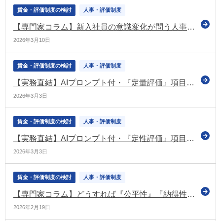
賃金・評価制度の検討
人事・評価制度
【専門家コラム】新入社員の意識変化が問う人事制度、「安心」と「成長」の両立がカギ
2026年3月10日
賃金・評価制度の検討
人事・評価制度
【実務直結】AIプロンプト付・『定量評価』項目設定シート～KPI・数値目標の具体化をAIで効率化！成果項目事例も豊富に収録～
2026年3月3日
賃金・評価制度の検討
人事・評価制度
【実務直結】AIプロンプト付・『定性評価』項目設定シート～定性評価の言語化を劇的に効率化～
2026年3月3日
賃金・評価制度の検討
人事・評価制度
【専門家コラム】どうすれば『公平性』『納得性』の高い人事評価制度を導入できるのか
2026年2月19日