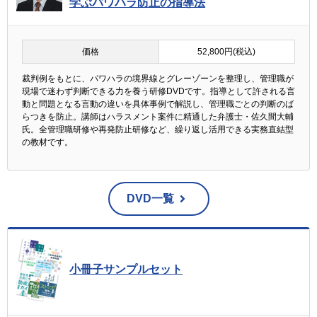
学ぶパワハラ防止の指導法
価格
52,800円(税込)
裁判例をもとに、パワハラの境界線とグレーゾーンを整理し、管理職が
現場で迷わず判断できる力を養う研修DVDです。指導として許される言
動と問題となる言動の違いを具体事例で解説し、管理職ごとの判断のば
らつきを防止。講師はハラスメント案件に精通した弁護士・佐久間大輔
氏。全管理職研修や再発防止研修など、繰り返し活用できる実務直結型
の教材です。
DVD一覧
小冊子サンプルセット