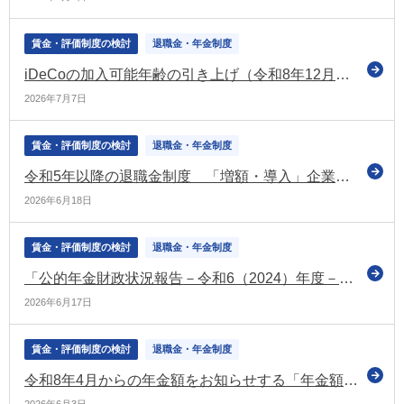
賃金・評価制度の検討
退職金・年金制度
iDeCoの加入可能年齢の引き上げ（令和8年12月～） 関係省令などの公布について通達を発出（厚労省）
2026年7月7日
賃金・評価制度の検討
退職金・年金制度
令和5年以降の退職金制度 「増額・導入」企業が7.8％ 「減額・廃止」企業は月給などへ（東京商工リサーチの調査）
2026年6月18日
賃金・評価制度の検討
退職金・年金制度
「公的年金財政状況報告－令和6（2024）年度－」を公表（社保審の年金数理部会）
2026年6月17日
賃金・評価制度の検討
退職金・年金制度
令和8年4月からの年金額をお知らせする「年金額改定通知書」などの発送を開始（日本年金機構）