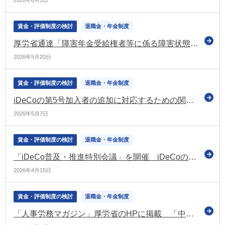
2026年6月3日
賃金・評価制度の検討
退職金・年金制度
厚労省通達「障害年金受給権者等に係る障害状態確認届の取扱いについて」の一部を改正
2026年5月20日
賃金・評価制度の検討
退職金・年金制度
iDeCoの第5号加入者の追加に対応するための関係省令の改正案について意見募集（パブコメ）
2026年5月7日
賃金・評価制度の検討
退職金・年金制度
「iDeCo普及・推進特別会議」を開催 iDeCoの加入率・認知度の向上に取り組む（厚労省）
2026年4月15日
賃金・評価制度の検討
退職金・年金制度
「人事労務マガジン」厚労省のHPに掲載 「中小企業退職金共済制度における付加退職金」の情報を掲載