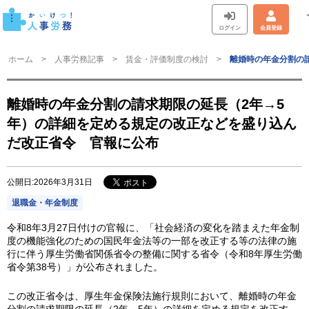
ログイン
会員登録
ホーム
人事労務記事
賃金・評価制度の検討
離婚時の年金分割の
離婚時の年金分割の請求期限の延長（2年→5
年）の詳細を定める規定の改正などを盛り込ん
だ改正省令 官報に公布
公開日:2026年3月31日
退職金・年金制度
令和8年3月27日付けの官報に、「社会経済の変化を踏まえた年金制
度の機能強化のための国民年金法等の一部を改正する等の法律の施
行に伴う厚生労働省関係省令の整備に関する省令（令和8年厚生労働
省令第38号）」が公布されました。
この改正省令は、厚生年金保険法施行規則において、離婚時の年金