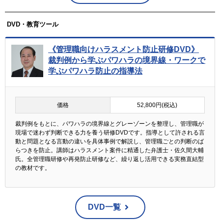
DVD・教育ツール
《管理職向けハラスメント防止研修DVD》
裁判例から学ぶパワハラの境界線・ワークで
学ぶパワハラ防止の指導法
価格
52,800円(税込)
裁判例をもとに、パワハラの境界線とグレーゾーンを整理し、管理職が
現場で迷わず判断できる力を養う研修DVDです。指導として許される言
動と問題となる言動の違いを具体事例で解説し、管理職ごとの判断のば
らつきを防止。講師はハラスメント案件に精通した弁護士・佐久間大輔
氏。全管理職研修や再発防止研修など、繰り返し活用できる実務直結型
の教材です。
DVD一覧