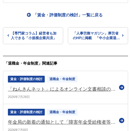
「賃金・評価制度の検討」一覧に戻る
【専門家コラム】経営者も加
「人事労務マガジン」厚労省
入できる「小規模企業共済」
のHPに掲載 「中小企業退職
金共済制度における付加退職
金」の情報を掲載
「退職金・年金制度」関連記事
賃金・評価制度の検討
退職金・年金制度
「ねんきんネット」によるオンライン文書相談の対象者を拡大（日本年金機構）
2026年7月28日
賃金・評価制度の検討
退職金・年金制度
年金局の新着の通知として「障害年金受給権者等に係る障害状態確認届の取扱いについて」を公表（厚労省）
2026年7月8日