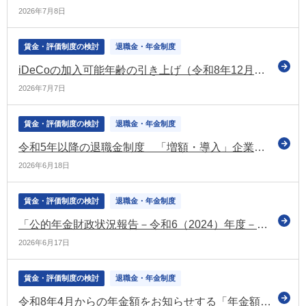
2026年7月8日
賃金・評価制度の検討
退職金・年金制度
iDeCoの加入可能年齢の引き上げ（令和8年12月～） 関係省令などの公布について通達を発出（厚労省）
2026年7月7日
賃金・評価制度の検討
退職金・年金制度
令和5年以降の退職金制度 「増額・導入」企業が7.8％ 「減額・廃止」企業は月給などへ（東京商工リサーチの調査）
2026年6月18日
賃金・評価制度の検討
退職金・年金制度
「公的年金財政状況報告－令和6（2024）年度－」を公表（社保審の年金数理部会）
2026年6月17日
賃金・評価制度の検討
退職金・年金制度
令和8年4月からの年金額をお知らせする「年金額改定通知書」などの発送を開始（日本年金機構）