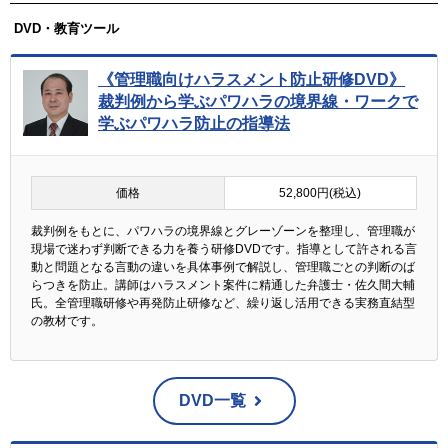
DVD・教育ツール
《管理職向けハラスメント防止研修DVD》
裁判例から学ぶパワハラの境界線・ワークで
学ぶパワハラ防止の指導法
価格
52,800円(税込)
裁判例をもとに、パワハラの境界線とグレーゾーンを整理し、管理職が
現場で迷わず判断できる力を養う研修DVDです。指導として許される言
動と問題となる言動の違いを具体事例で解説し、管理職ごとの判断のば
らつきを防止。講師はハラスメント案件に精通した弁護士・佐久間大輔
氏。全管理職研修や再発防止研修など、繰り返し活用できる実務直結型
の教材です。
DVD一覧