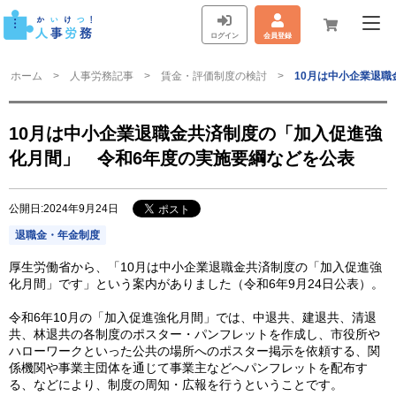
ログイン
会員登録
ホーム
人事労務記事
賃金・評価制度の検討
10月は中小企業退
10月は中小企業退職金共済制度の「加入促進強
化月間」 令和6年度の実施要綱などを公表
公開日:2024年9月24日
退職金・年金制度
厚生労働省から、「10月は中小企業退職金共済制度の「加入促進強
化月間」です」という案内がありました（令和6年9月24日公表）。
令和6年10月の「加入促進強化月間」では、中退共、建退共、清退
共、林退共の各制度のポスター・パンフレットを作成し、市役所や
ハローワークといった公共の場所へのポスター掲示を依頼する、関
係機関や事業主団体を通じて事業主などへパンフレットを配布す
る、などにより、制度の周知・広報を行うということです。