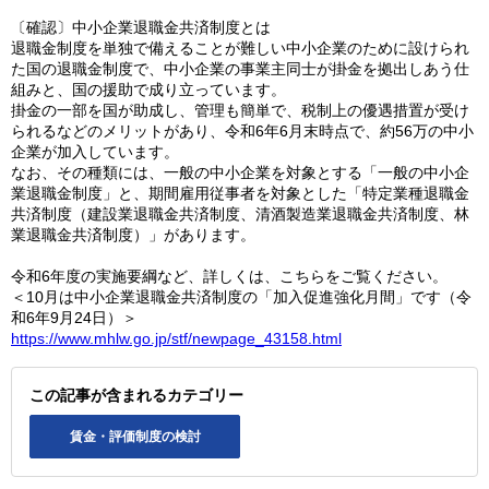
〔確認〕中小企業退職金共済制度とは
退職金制度を単独で備えることが難しい中小企業のために設けられ
た国の退職金制度で、中小企業の事業主同士が掛金を拠出しあう仕
組みと、国の援助で成り立っています。
掛金の一部を国が助成し、管理も簡単で、税制上の優遇措置が受け
られるなどのメリットがあり、令和6年6月末時点で、約56万の中小
企業が加入しています。
なお、その種類には、一般の中小企業を対象とする「一般の中小企
業退職金制度」と、期間雇用従事者を対象とした「特定業種退職金
共済制度（建設業退職金共済制度、清酒製造業退職金共済制度、林
業退職金共済制度）」があります。
令和6年度の実施要綱など、詳しくは、こちらをご覧ください。
＜10月は中小企業退職金共済制度の「加入促進強化月間」です（令
和6年9月24日）＞
https://www.mhlw.go.jp/stf/newpage_43158.html
この記事が含まれるカテゴリー
賃金・評価制度の検討