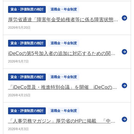
賃金・評価制度の検討
退職金・年金制度
厚労省通達「障害年金受給権者等に係る障害状態確認届の取扱いについて」の一部を改正
2026年5月20日
賃金・評価制度の検討
退職金・年金制度
iDeCoの第5号加入者の追加に対応するための関係省令の改正案について意見募集（パブコメ）
2026年5月7日
賃金・評価制度の検討
退職金・年金制度
「iDeCo普及・推進特別会議」を開催 iDeCoの加入率・認知度の向上に取り組む（厚労省）
2026年4月15日
賃金・評価制度の検討
退職金・年金制度
「人事労務マガジン」厚労省のHPに掲載 「中小企業退職金共済制度における付加退職金」の情報を掲載
2026年4月3日