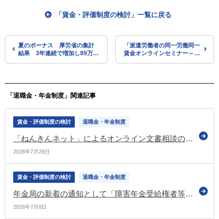
「賃金・評価制度の検討」一覧に戻る
夏のボーナス 厚労省の集計
「派遣労働者の同一労働同一
結果 3年連続で増加し89万
賃金オンラインセミナー～労
8,754円 過去最高
使協定作成実務～」を開催
誰でも参加可能（東京労働
局）
「退職金・年金制度」関連記事
賃金・評価制度の検討
退職金・年金制度
「ねんきんネット」によるオンライン文書相談の対象者を拡大（日本年金機構）
2026年7月28日
賃金・評価制度の検討
退職金・年金制度
年金局の新着の通知として「障害年金受給権者等に係る障害状態確認届の取扱いについて」を公表（厚労省）
2026年7月8日