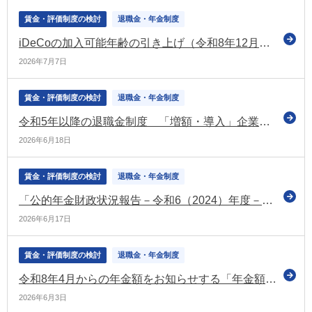
賃金・評価制度の検討
退職金・年金制度
iDeCoの加入可能年齢の引き上げ（令和8年12月～） 関係省令などの公布について通達を発出（厚労省）
2026年7月7日
賃金・評価制度の検討
退職金・年金制度
令和5年以降の退職金制度 「増額・導入」企業が7.8％ 「減額・廃止」企業は月給などへ（東京商工リサーチの調査）
2026年6月18日
賃金・評価制度の検討
退職金・年金制度
「公的年金財政状況報告－令和6（2024）年度－」を公表（社保審の年金数理部会）
2026年6月17日
賃金・評価制度の検討
退職金・年金制度
令和8年4月からの年金額をお知らせする「年金額改定通知書」などの発送を開始（日本年金機構）
2026年6月3日