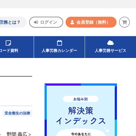
労務とは？
ログイン
会員登録
（無料）
ンロード資料
人事労務カレンダー
人事労務サービス
安全衛生の法律
 野間 義広＞