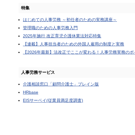
特集
はじめての人事労務 ～初任者のための実務講座～
管理職のための人事労務入門
2025年施行 改正育児介護休業法対応特集
【連載】人事担当者のための外国人雇用の制度と実務
【2026年最新】法改正でここが変わる！人事労務実務のポ
人事労務サービス
介護相談窓口「顧問介護士」ブレイン版
HRbase
EISサーベイ(従業員満足度調査)