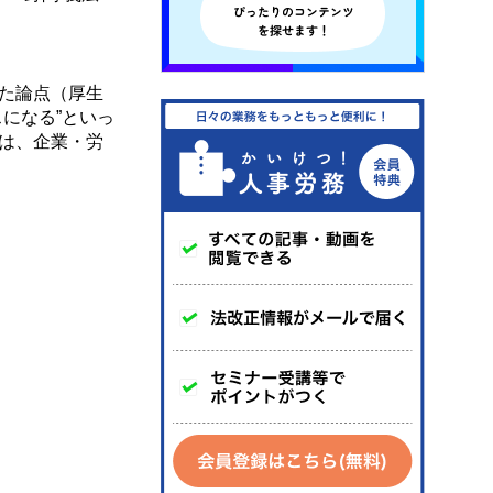
た論点（厚生
になる”といっ
は、企業・労