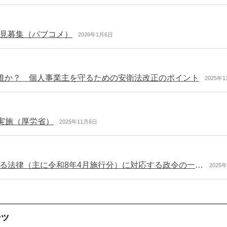
見募集（パブコメ）
2026年1月6日
は誰か？ 個人事業主を守るための安衛法改正のポイント
2025年
実施（厚労省）
2025年11月6日
労働安全衛生法及び作業環境測定法の一部を改正する法律（主に令和8年4月施行分）に対応する政令の一部改正 官報に公布
2025
ンツ