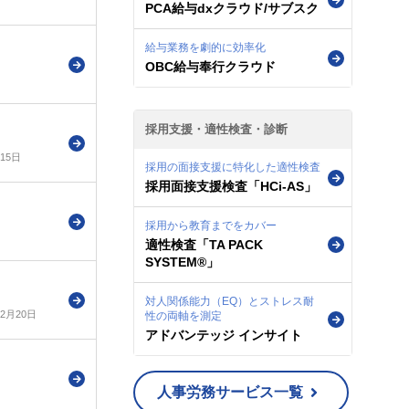
PCA給与dxクラウド/サブスク
給与業務を劇的に効率化
OBC給与奉行クラウド
採用支援・適性検査・診断
月15日
採用の面接支援に特化した適性検査
採用面接支援検査「HCi-AS」
採用から教育までをカバー
適性検査「TA PACK
SYSTEM®」
対人関係能力（EQ）とストレス耐
年2月20日
性の両軸を測定
アドバンテッジ インサイト
人事労務サービス一覧