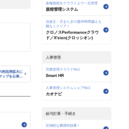
各種規程をクラウド上で一元管理
規程管理システム
法改正・月またぎの週40時間越えも
難なくクリア！
クロノスPerformanceクラウ
ド／X'sion(クロッシオン)
人事管理
労務管理クラウドNo1
の利活用拡大に
Smart HR
マップを公表
人事管理システムシェアNo1
カオナビ
給与計算・手続き
圧倒的な費用対効果！