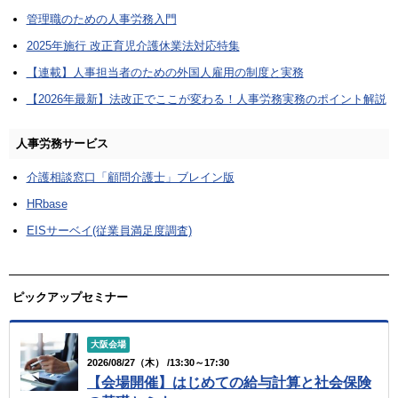
管理職のための人事労務入門
2025年施行 改正育児介護休業法対応特集
【連載】人事担当者のための外国人雇用の制度と実務
【2026年最新】法改正でここが変わる！人事労務実務のポイント解説
人事労務サービス
介護相談窓口「顧問介護士」ブレイン版
HRbase
EISサーベイ(従業員満足度調査)
ピックアップセミナー
大阪会場
2026/08/27（木） /13:30～17:30
【会場開催】はじめての給与計算と社会保険