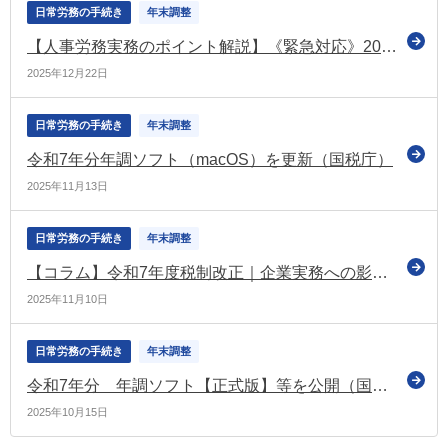
日常労務の手続き
年末調整
【人事労務実務のポイント解説】《緊急対応》2025年4月遡及適用！ 車通勤者の非課税限度額改正に伴う年末調整“精算”実務と“再交付”源泉徴収票の処理
2025年12月22日
日常労務の手続き
年末調整
令和7年分年調ソフト（macOS）を更新（国税庁）
2025年11月13日
日常労務の手続き
年末調整
【コラム】令和7年度税制改正｜企業実務への影響③ 令和7年分の年末調整における注意点をチェック
2025年11月10日
日常労務の手続き
年末調整
令和7年分 年調ソフト【正式版】等を公開（国税庁）
2025年10月15日