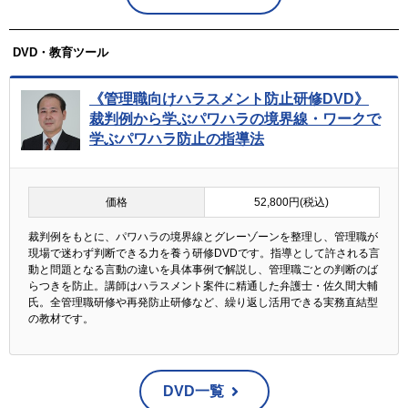
DVD・教育ツール
《管理職向けハラスメント防止研修DVD》
裁判例から学ぶパワハラの境界線・ワークで
学ぶパワハラ防止の指導法
価格
52,800円(税込)
裁判例をもとに、パワハラの境界線とグレーゾーンを整理し、管理職が
現場で迷わず判断できる力を養う研修DVDです。指導として許される言
動と問題となる言動の違いを具体事例で解説し、管理職ごとの判断のば
らつきを防止。講師はハラスメント案件に精通した弁護士・佐久間大輔
氏。全管理職研修や再発防止研修など、繰り返し活用できる実務直結型
の教材です。
DVD一覧