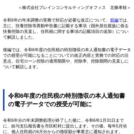
＜株式会社ブレインコンサルティングオフィス 北條孝枝＞
令和5年の年末調整の実務で対応が必要な改正について、
前編
では、
主に、扶養控除等異動申告書に記載する事項（国外居住親族に係る
扶養控除の見直し、住民税に関する事項の記載項目の追加）につい
て解説しました。
後編では、令和6年度の住民税の特別徴収の本人通知書の電子データ
での授受が可能になることについての改正内容と実務での対応の注
意点、住宅ローン控除の適用期限や、控除率、控除期間の見直しに
ついて解説します。
令和6年度の住民税の特別徴収の本人通知書
の電子データでの授受が可能に
令和5年分の年末調整処理が終了した後に、令和6年1月31日まで
に、給与支払報告書を市区町村に提出します。その後、毎年5月頃
に、個人住民税の6月分からの徴収額が事業主に通知されます。