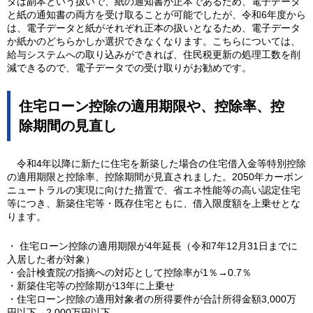
タは副本という扱いで、紙の通知書が正本であるため、電子データ
と紙の通知書の両方を受け取ることが可能でしたが、令和6年度から
は、電子データと紙がそれぞれ正本の扱いとなるため、電子データ
か紙かのどちらかしか選択できなくなります。こちらについては、
給与システムへの取り込みができれば、住民税更新の処理工数を削
減できるので、電子データでの受け取りがお勧めです。
住宅ローン控除の適用期限や、控除率、控
除期間の見直し
令和4年以降に新たに住宅を新築した場合の住宅借入金等特別控除
の適用期限と控除率、控除期間が見直されました。2050年カーボン
ニュートラルの実現に向けた措置で、省エネ性能等の高い認定住宅
等につき、新築住宅等・既存住宅ともに、借入限度額を上乗せとな
ります。
・ 住宅ローン控除の適用期限が4年延長（令和7年12月31日までに
入居した者が対象）
・会計検査院の指摘への対応として控除率が1％→0.7％
・新築住宅等の控除期が13年に上乗せ
・住宅ローン控除の適用対象者の所得要件が合計所得金額3,000万
円以下→2,000万円以下