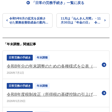
「日常の労務手続き」一覧に戻る
令和5年8月の拡充を反映さ
11月は「ねんきん月間」・11
せた業務改善助成金の案内動
月30日は「年金の日」 令和5
画を公開（厚労省）
年度の取組を公表（厚労省な
ど）
「年末調整」関連記事
日常労務の手続き
年末調整
令和8年分の年末調整のための各種様式を公表（国税庁）
2026年7月1日
日常労務の手続き
年末調整
令和8年度税制改正（所得税の基礎控除の引上げ等関係）Ｑ＆Ａを公表（国税庁）
2026年5月29日