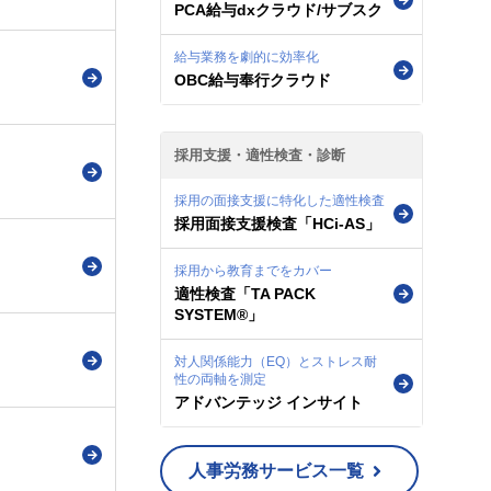
PCA給与dxクラウド/サブスク
給与業務を劇的に効率化
OBC給与奉行クラウド
採用支援・適性検査・診断
採用の面接支援に特化した適性検査
採用面接支援検査「HCi-AS」
採用から教育までをカバー
適性検査「TA PACK
SYSTEM®」
対人関係能力（EQ）とストレス耐
性の両軸を測定
アドバンテッジ インサイト
人事労務サービス一覧