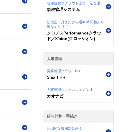
各種規程をクラウド上で一元管理
規程管理システム
法改正・月またぎの週40時間越えも
難なくクリア！
クロノスPerformanceクラウ
ド／X'sion(クロッシオン)
人事管理
労務管理クラウドNo1
Smart HR
人事管理システムシェアNo1
カオナビ
給与計算・手続き
圧倒的な費用対効果！