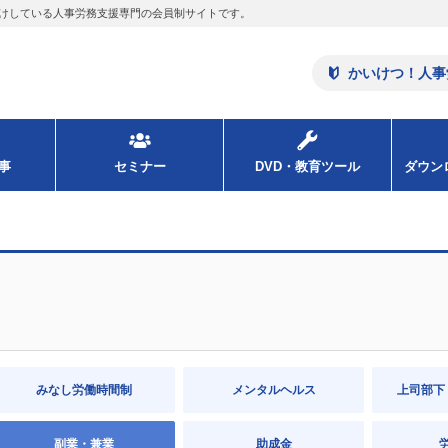
けしている人事労務支援専門の会員制サイトです。
かいけつ！人事
事
セミナー
DVD・教育ツール
ダウ
みなし労働時間制
メンタルヘルス
上司部下
副業・兼業
助成金