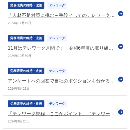
労務環境の維持・改善
テレワーク
「人材不足対策に挑む～手段としてのテレワーク～」の動画を公開（厚労省／テレワーク総合ポータル）
2024年11月19日
労務環境の維持・改善
テレワーク
11月はテレワーク月間です 令和6年度の取り組みなどを公表（厚労省など）
2024年10月30日
労務環境の維持・改善
テレワーク
アンケートへの回答で自社のポジションも分かる！ 働きがい・働きやすさ増進への取り組み調査を実施（一般社団法人日本テレワーク協会）
2024年8月29日
労務環境の維持・改善
テレワーク
「テレワーク規程 ここがポイント」（テレワーク総合ポータルサイトのコラム）
2024年8月26日