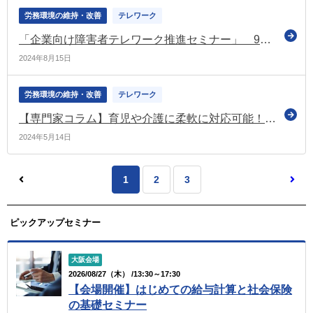
労務環境の維持・改善
テレワーク
「企業向け障害者テレワーク推進セミナー」 9月下旬にオンライン開催 事前申込の受付開始（厚労省）
2024年8月15日
労務環境の維持・改善
テレワーク
【専門家コラム】育児や介護に柔軟に対応可能！テレワークを活用した新しい働き方「遠隔地勤務制度」とは
2024年5月14日
1
2
3
ピックアップセミナー
大阪会場
2026/08/27（木） /13:30～17:30
【会場開催】はじめての給与計算と社会保険
の基礎セミナー