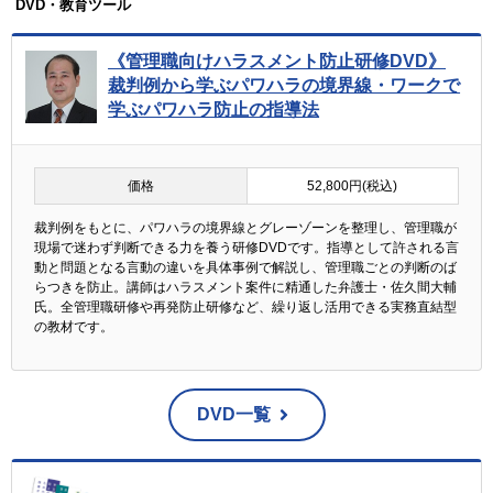
DVD・教育ツール
《管理職向けハラスメント防止研修DVD》
裁判例から学ぶパワハラの境界線・ワークで
学ぶパワハラ防止の指導法
価格
52,800円(税込)
裁判例をもとに、パワハラの境界線とグレーゾーンを整理し、管理職が
現場で迷わず判断できる力を養う研修DVDです。指導として許される言
動と問題となる言動の違いを具体事例で解説し、管理職ごとの判断のば
らつきを防止。講師はハラスメント案件に精通した弁護士・佐久間大輔
氏。全管理職研修や再発防止研修など、繰り返し活用できる実務直結型
の教材です。
DVD一覧