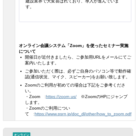
建設業界で大変喜ばれており、導入が進んでいま
す。
オンライン会議システム「Zoom」を使ったセミナー実施
について
開催日が近付きましたら、ご参加用URLをメールにてご
案内いたします。
ご参加いただく際は、必ずご自身のパソコン等で動作確
認(通信状況、マイク、スピーカー)をお願い致します。
Zoomのご利用が初めての場合は下記をご参考くださ
い。
・Zoom :
https://zoom.us/
※ZoomのHPにジャンプ
します。
・Zoomのご利用につい
て :
https://www.psrn.jp/doc_dl/other/how_to_zoom.pdf
オンライン