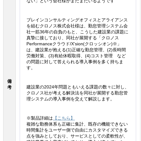
ない」という会社様がまだまだいるようです
ブレインコンサルティングオフィスとアライアンス
を組むクロノス株式会社様は、勤怠管理システム会
社一筋36年の自負のもと、こうした建設業の課題に
真摯に接しており、同社が展開する「クロノス
Performanceクラウド/X'sion(クロッシオン)※」
は、建設業が抱える(1)正確な勤怠管理、(2)長時間
労働対策、(3)有給休暇取得、(4)コスト管理 など
の問題に対して答えられる導入事例を多く持ちま
す。
備
建設業の2024年問題ともいえる課題の数々に対し、
考
クロノス社が考える解決法を同社が展開する勤怠管
理システムの導入事例を交えて解説します。
※製品詳細は
【こちら】
複雑な勤務体系も正確に集計、既存の機能できない
時間集計をユーザー側で自由にカスタマイズできる
点を強みとしており、サービスとしての柔軟性が、