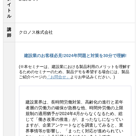
イ
ト
ル
講
クロノス株式会社
師
建設業のお客様必見!2024年問題と対策を30分で理解!
(※本セミナーは、建設業における製品利用のメリットを理解す
るためのセミナーのため、製品デモを希望する場合には、製品
ご紹介ページの
「お問合せ」
よりお申込みください。)
建設業界は、長時間労働対策、高齢化の進行と若年
者層の労働力の確保が急務な他、時間外労働の上限
規制の適用猶予が2024年4月からなくなるため、総
じて「働き改革の推進」が、まったなしになってい
ますが、企業アンケートなどを調査してみると、業
界事情等が影響し、「まったく対応が進められてい