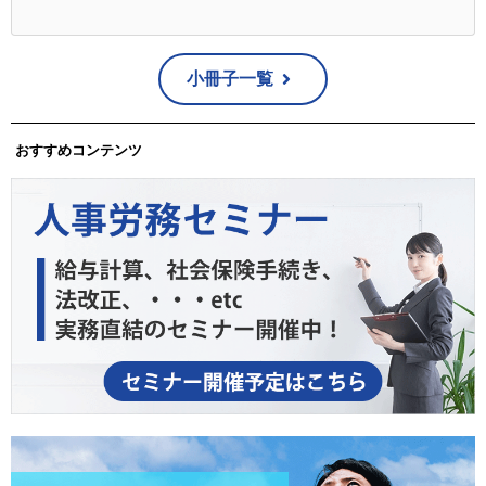
個人情報保護方針
小冊子一覧
弊社ホームページの個人情報保護方針をご覧下さい。
https://www.e-brain.ne.jp/corporate/privacypolicy/
おすすめコンテンツ
お問合せ先
企画開発部 個人情報保護管理者
TEL：03-5217-2670 FAX：03-5217-2671
〒101-0062 東京都千代田区神田駿河台2-1-20 お茶の水ユ
ニオンビル6階