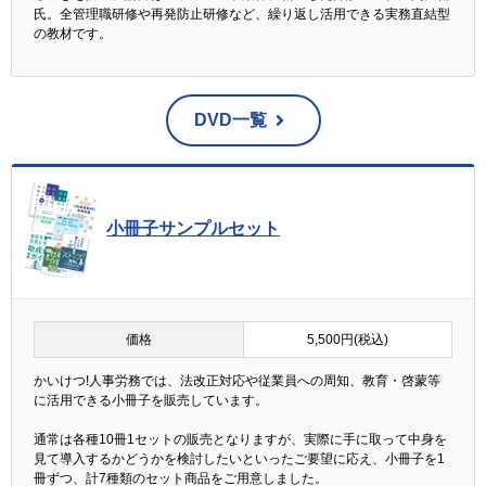
氏。全管理職研修や再発防止研修など、繰り返し活用できる実務直結型
ご本人からの求めにより、弊社が保有する開示対象個
の教材です。
人情報の利用目的の通知・開示・内容の訂正・追加ま
たは削除・利用の停止・消去および第三者への提供の
停止（「開示等」といいます。）に応じます。開示等
に応ずる窓口は、以下の「お問合せ先」をご覧下さ
DVD一覧
い。
個人情報を入力するにあたっての注意事項
貴殿が弊社に対して個人情報を提供することは任意と
小冊子サンプルセット
なります。ただし、個人情報を提供されない場合に
は、商品の発送及びアフターサービスご提供にあたっ
て支障をきたす恐れがあります。
人が容易に認識できない方法による個人情報の取得
価格
5,500円(税込)
当ウェブサイトでは、お客様のコンピューターにクッ
かいけつ!人事労務では、法改正対応や従業員への周知、教育・啓蒙等
キーと呼ばれる情報を送る技術を利用しています。
に活用できる小冊子を販売しています。
この技術により取得した情報はお客様の利便性の向上
通常は各種10冊1セットの販売となりますが、実際に手に取って中身を
を目的としており、特定の個人を識別するものではあ
見て導入するかどうかを検討したいといったご要望に応え、小冊子を1
りません。
冊ずつ、計7種類のセット商品をご用意しました。