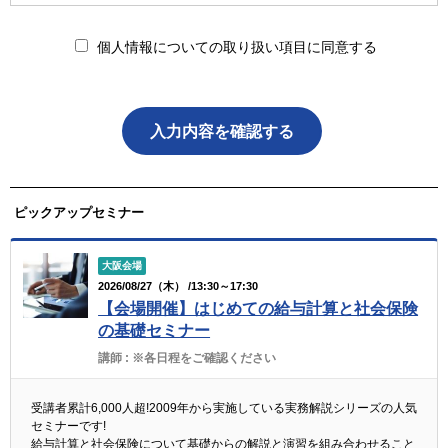
事業者の氏名または名称
個人情報についての取り扱い項目に同意する
株式会社ブレインコンサルティングオフィス
個人情報保護管理者
企画開発部 個人情報保護管理者
個人情報の利用目的
ピックアップセミナー
弊社は取得する個人情報を以下の目的で利用します。
大阪会場
1. 氏名、事務所名、住所、メールアドレス、電話番
2026/08/27（木） /13:30～17:30
号、その他お申し込み画面上に入力いただく個人情報
【会場開催】はじめての給与計算と社会保険
の基礎セミナー
当サービスを実施し、お申込み内容を適切に管理する
講師 :
※各日程をご確認ください
ため
2. 閲覧履歴、お問い合わせやお申し込み履歴
受講者累計6,000人超!2009年から実施している実務解説シリーズの人気
セミナーです!
内容を分析し、興味・テーマに応じた商品・サービス
給与計算と社会保険について基礎からの解説と演習を組み合わせること