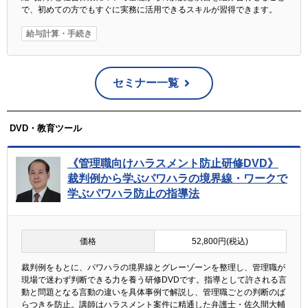
に関する広告の表示や、弊社及び提携先の商品・サー
で、初めての方でもすぐに実務に活用できるスキルが習得できます。
ビスのご案内のため
給与計算・手続き
サービス改善等のため
個人情報の第三者提供について
セミナー一覧
本人の同意がある場合又は法令に基づく場合を除き、
取得した個人情報を第三者に提供することはありませ
DVD・教育ツール
ん。
個人情報の取扱いの委託について
《管理職向けハラスメント防止研修DVD》
裁判例から学ぶパワハラの境界線・ワークで
上記の利用目的の達成の範囲内で、個人情報の取扱い
学ぶパワハラ防止の指導法
を委託することがあります。委託先にあたっては、弊
社の基準に基づいて個人情報の適切な管理を行ってい
る事業者を選択し、同事業者を監督するとともに、非
開示契約を締結することにより必要な個人情報の安全
価格
52,800円(税込)
性を確保します。
裁判例をもとに、パワハラの境界線とグレーゾーンを整理し、管理職が
現場で迷わず判断できる力を養う研修DVDです。指導として許される言
開示対象個人情報の開示等および問い合わせ窓口につ
動と問題となる言動の違いを具体事例で解説し、管理職ごとの判断のば
いて
らつきを防止。講師はハラスメント案件に精通した弁護士・佐久間大輔