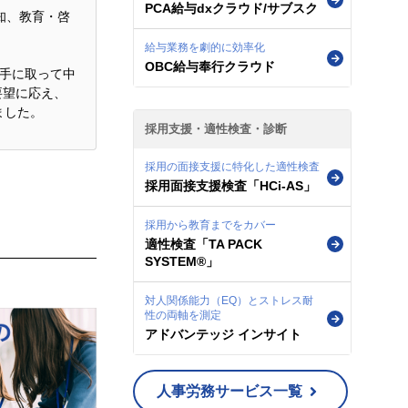
PCA給与dxクラウド/サブスク
知、教育・啓
給与業務を劇的に効率化
OBC給与奉行クラウド
に手に取って中
要望に応え、
ました。
採用支援・適性検査・診断
採用の面接支援に特化した適性検査
採用面接支援検査「HCi-AS」
採用から教育までをカバー
適性検査「TA PACK
SYSTEM®」
対人関係能力（EQ）とストレス耐
性の両軸を測定
アドバンテッジ インサイト
人事労務サービス一覧