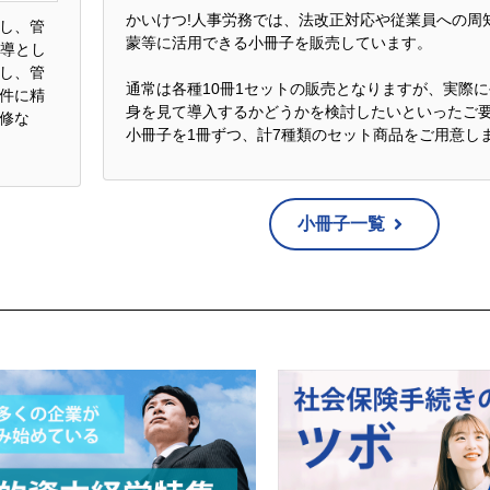
ッキーと呼ばれる情報を送る技術を利用しています。
かいけつ!人事労務では、法改正対応や従業員への周
し、管
蒙等に活用できる小冊子を販売しています。
指導とし
上を目的としており、特定の個人を識別するものではありません。
し、管
通常は各種10冊1セットの販売となりますが、実際
件に精
身を見て導入するかどうかを検討したいといったご
修な
小冊子を1冊ずつ、計7種類のセット商品をご用意し
い。
小冊子一覧
 お茶の水ユニオンビル6階