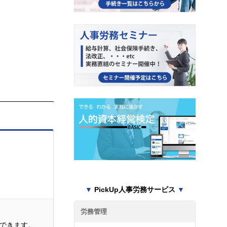
ため
▼
PickUp人事労務サービス
▼
労務管理
できます。