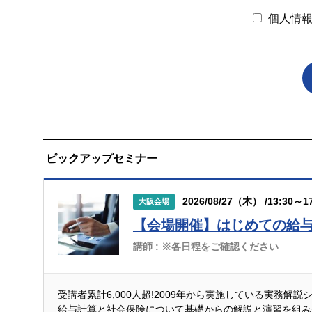
個人情
株式会社ブレインコンサルティングオフィス
個人情報保護管理者
企画開発部 個人情報保護管理者
個人情報の利用目的
弊社は取得する個人情報を以下の目的で利用します
ピックアップセミナー
1. 氏名、事務所名、住所、メールアドレス、電話
当サービスを実施し、お申込み内容を適切に管理す
2026/08/27（木） /13:30～17
大阪会場
2. 閲覧履歴、お問い合わせやお申し込み履歴
【会場開催】はじめての給
講師 :
※各日程をご確認ください
内容を分析し、興味・テーマに応じた商品・サービ
サービス改善等のため
受講者累計6,000人超!2009年から実施している実務解
個人情報の第三者提供について
給与計算と社会保険について基礎からの解説と演習を組み