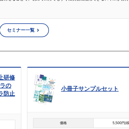
、取得した個人情報を第三者に提供することはありません。
セミナー一覧
いを委託することがあります。委託先にあたっては、弊社の基準に基づ
業者を監督するとともに、非開示契約を締結することにより必要な個人
ついて
個人情報の利用目的の通知・開示・内容の訂正・追加または削除・利用
ます。）に応じます。開示等に応ずる窓口は、以下の「お問合せ先」を
止研修
ハラの
小冊子サンプルセット
ラ防止
となります。ただし、個人情報を提供されない場合には、商品の発送及
ます。
価格
5,500円(