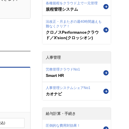
各種規程をクラウド上で一元管理
規程管理システム
法改正・月またぎの週40時間越えも
難なくクリア！
クロノスPerformanceクラウ
いて個人情
ド／X'sion(クロッシオン)
情報の安全
人事管理
の停止・消
労務管理クラウドNo1
ご覧下さ
Smart HR
人事管理システムシェアNo1
カオナビ
びアフター
給与計算・手続き
税込)
圧倒的な費用対効果！