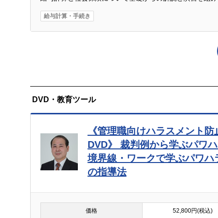
本人の同意がある場合又は法令に基づく場合を除き
給与計算・手続き
個人情報の取扱いの委託について
上記の利用目的の達成の範囲内で、個人情報の取扱
報の適切な管理を行っている事業者を選択し、同事
性を確保します。
開示対象個人情報の開示等および問い合わせ窓口に
DVD・教育ツール
ご本人からの求めにより、弊社が保有する開示対象
去および第三者への提供の停止（「開示等」といい
《管理職向けハラスメント防
い。
DVD》 裁判例から学ぶパワ
個人情報を入力するにあたっての注意事項
境界線・ワークで学ぶパワハ
の指導法
貴殿が弊社に対して個人情報を提供することは任意
サービスご提供にあたって支障をきたす恐れがあり
人が容易に認識できない方法による個人情報の取得
価格
52,800円(税込)