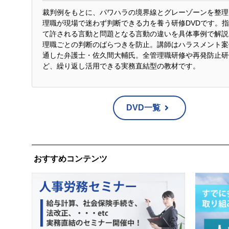
当ウェブサイトでは、お客様のコンピューターにク
裁判例をもとに、パワハラの境界線とグレーゾーンを整理
理職が現場で迷わず判断できる力を養う研修DVDです。
この技術により取得した情報はお客様の利便性の向
て許される言動と問題となる言動の違いを具体事例で解説
理職ごとの判断のばらつきを防止。講師はハラスメント案
通した弁護士・佐久間大輔氏。全管理職研修や再発防止研
個人情報保護方針
ど、繰り返し活用できる実務直結型の教材です。
弊社ホームページの個人情報保護方針をご覧下さ
https://www.e-brain.ne.jp/corporate/privacypolicy/
DVD一覧
お問合せ先
企画開発部 個人情報保護管理者
おすすめコンテンツ
TEL：03-5217-2670 FAX：03-5217-2671
〒101-0062 東京都千代田区神田駿河台2-1-20