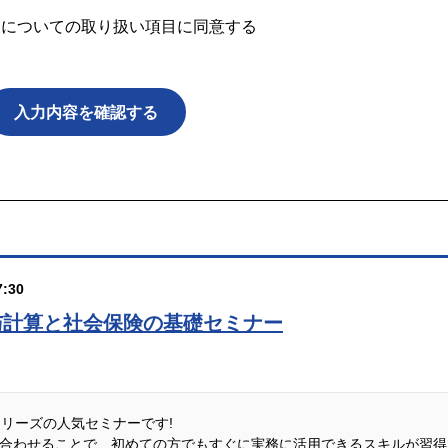
報についての取り扱い項目に同意する
。
番号、その他お申し込み画面上に入力いただく個人情報
るため
:30
与計算と社会保険の基礎セミナー
スに関する広告の表示や、弊社及び提携先の商品・サービスのご案内の
説シリーズの人気セミナーです!
合わせることで、初めての方でもすぐに実務に活用できるスキルが習得