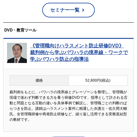
セミナー一覧
DVD・教育ツール
《管理職向けハラスメント防止研修DVD》
裁判例から学ぶパワハラの境界線・ワークで
学ぶパワハラ防止の指導法
価格
52,800円(税込)
裁判例をもとに、パワハラの境界線とグレーゾーンを整理し、管理職が
現場で迷わず判断できる力を養う研修DVDです。指導として許される言
動と問題となる言動の違いを具体事例で解説し、管理職ごとの判断のば
らつきを防止。講師はハラスメント案件に精通した弁護士・佐久間大輔
氏。全管理職研修や再発防止研修など、繰り返し活用できる実務直結型
の教材です。