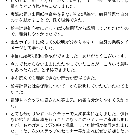
初めて給与担当となり、不安でいっぱいでしたが、受講して頑
張ろうという気持ちになりました。
実際の届け出用紙や資料を見ながらの講義で、練習問題で自分
の手を動かすことで、良く理解できた。
給与計算初心者にとっては法律用語から説明していただけたの
で、理解しやすかったです。
重要ポイントに絞っての説明が分かりやすく、自身の業務をイ
メージして学べました。
本当に給与明細の作成ができました！ありがとうございます。
今までわからないままにただやっていたことが「こういう意味
があったんだ!」と納得できました。
本を読んでも理解できない部分が習得できた。
給与計算と社会保険について一から説明していただいたのでよ
かった。
講師やスタッフの皆さんの雰囲気、内容も分かりやすく良かっ
た。
とても分かりやすいレクチャーで大変参考になりました。慣れ
ない給与計算事務を行うことになりこのセミナーに参加しまし
たが、おかげさまで頭の中で混乱していた情報が整理されまし
た。また、次のステップのセミナー等があればぜひ参加したい