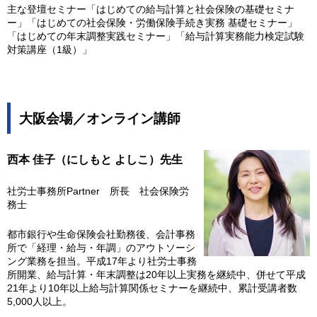
主な登壇セミナー「はじめての給与計算と社会保険の基礎セミナ
ー」「はじめての社会保険・労働保険手続き実務 基礎セミナー」
「はじめての年末調整実践セミナー」「給与計算実務能力検定試験
対策講座（1級）」
大阪会場／オンライン講師
西本
佳子（にしもと よしこ）先生
社労士事務所Partner 所長 社会保険労
務士
都市銀行や生命保険会社勤務後、会計事務
所で「経理・給与・年調」のアウトソーシ
ング業務を担当。平成17年より社労士事務
所開業、給与計算・年末調整は20年以上実務を継続中、併せて平成
21年より10年以上給与計算関係セミナーを継続中、累計受講者数
5,000人以上。