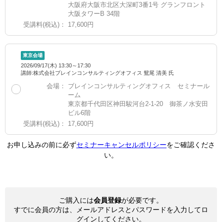
大阪府大阪市北区大深町3番1号 グランフロント
大阪タワーB 34階
受講料(税込)：
17,600円
東京会場
2026/09/17(木) 13:30～17:30
講師:株式会社ブレインコンサルティングオフィス 鴛尾 清美 氏
会場：
ブレインコンサルティングオフィス セミナール
ーム
東京都千代田区神田駿河台2-1-20 御茶ノ水安田
ビル6階
受講料(税込)：
17,600円
お申し込みの前に必ず
セミナーキャンセルポリシー
をご確認くださ
い。
ご購入には
会員登録
が必要です。
すでに会員の方は、メールアドレスとパスワードを入力してロ
グインしてください。