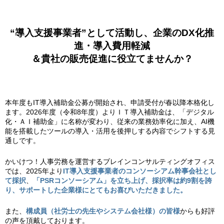
“導入支援事業者”として活動し、企業のDX化推
進・
導入費用軽減
＆貴社の販売促進に役立てませんか？
本年度もIT導入補助金公募が開始され、申請受付が春以降本格化し
ます。2026年度（令和8年度）よりＩＴ導入補助金は、「デジタル
化・ＡＩ補助金」に名称が変わり、従来の業務効率化に加え、AI機
能を搭載したツールの導入・活用を後押しする内容でシフトする見
通しです。
かいけつ！人事労務を運営するブレインコンサルティングオフィス
では、2025年より
IT導入支援事業者のコンソーシアム幹事会社とし
て採択
、
「PSRコンソーシアム」を立ち上げ、採択率は約9割を誇
り、サポートした企業様にとてもお喜びいただきました。
また、
構成員（社労士の先生やシステム会社様）の皆様
からも好評
の声を頂戴しております。