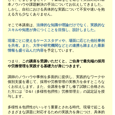
本ノウハウや課題解決の手法についてお伝えしてきました。
しかし、自社における具体的な実践について不安や迷いを抱
える方も少なくありません。
そこで本講座は、
法律的な知識や理論だけでなく、実践的な
スキルや知恵が身につくことを目指し、設計しました。
現場ごとに使えるケーススタディや、場面に応じた他社事例
を共有。また、大学や研究機関などとの連携も踏まえた最新
情報も盛り込んだ内容
を予定しています。
つまり、
この講座を受講いただくと、ご自身で最先端の採用
や労務管理を実践する基礎力が身につきます。
講師のノウハウや事例を多面的に提供し、実践的なワークや
個別支援を通じて、採用や労務管理の実務力を余すところな
くお伝えします。また、全講座を修了し修了試験に合格され
た方には「D＆I（多様性包摂性）労務管理士」の認定証を授
与します。
多様性＆包摂性がいっそう重要とされる時代、現場で起こる
さまざまな課題に対応するための実践力を身につけ、具体的