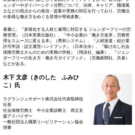
ェンダーやダイバーシティ分野について、法律、キャリア、職場風
土などの視点からの発信・提案や実務の対応を行っており、労働法
や多様な働き方をめぐる登壇や寄稿多数。
著書に、『多様化する人材と雇用に対応する ジェンダーフリーの労
務管理』（日本実業出版社）、『中小企業の「働き方改革」労務管
理をスムーズに変える本』（秀和システム）、『人材派遣・紹介業
許可申請・設立運営ハンドブック』（日本法令）、『駆け出し社会
保険労務士さんのための実務の学校』（翔泳社、編著）、『ジェン
ダーフリーの生き方・働き方ガイドブック』（労働新聞社、共著）
などがある。
木下 文彦（きのした ふみひ
こ）
氏
ラグランジュサポート株式会社代表取締役
社長
社会保険労務士 中小企業診断士 両立支
援アドバイザー
一般社団法人職業リハビリテーション協会
理事