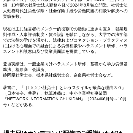
録 10年間の社労士法人勤務を経て2024年8月独立開業。社労士法
人勤務時代は労働保険・社会保険手続や労働問題の相談や解決への
実績多数。
現在は主に経営者のメンター的役割での活動に重きを置き、就業規
則作成・人事評価制度・賃金設計を軸にしながら、大学での法学部
での法律の学びを活かし、法律およびコネクション・プラクティス
における心理面での融合による労働相談やハラスメント研修、ハラ
スメント相談窓口及び従業員面談を提供している。
登壇実績は、一般企業向けハラスメント研修、基礎から学ぶ労働基
準法、橿原商工会議所、
静岡県社労士会、栃木県社保労士会、奈良県社労士会など。
著書に、『［〇〇〇×社労士］というスタイルが最高な理由３０』
（日本法令、共著）、執筆連載は、中小企業福祉事業団
『NETWORK INFORMATION CHUKIDAN』（2024年6月号～10月
号）などがある。