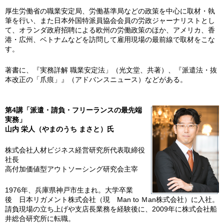
厚生労働省の職業安定局、労働基準局などの政策を中心に取材・執
筆を行い、また日本外国特派員協会会員の労政ジャーナリストとし
て、オランダ政府招聘による欧州の労働政策のほか、アメリカ、香
港・広州、ベトナムなどを訪問して雇用現場の最前線で取材をこな
す。
著書に、『実務詳解 職業安定法」（光文堂、共著）、『派遣法・抜
本改正の「爪痕」』（アドバンスニュース）などがある。
第4講「派遣・請負・フリーランスの最先端
実務」
山内 栄人（やまのうち まさと）氏
株式会社人材ビジネス経営研究所代表取締役
社長
高付加価値型アウトソーシング研究会主宰
1976年、兵庫県神戸市生まれ。大学卒業
後 日本リガメント株式会社（現 Man to Ｍan株式会社）に入社。
請負現場の立ち上げや支店長業務を経験後に、2009年に株式会社船
井総合研究所に転職。