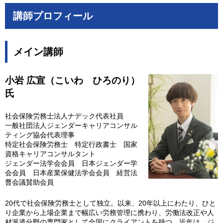
講師プロフィール
メイン講師
小岩 広宣（こいわ ひろのり）
氏
社会保険労務士法人ナデック代表社員
一般社団法人ジェンダーキャリアコンサル
ティング協会代表理事
特定社会保険労務士 特定行政書士 国家
資格キャリアコンサルタント
ジェンダー法学会会員 日本ジェンダー学
会会員 日本産業保健法学会会員 経営法
曹会議賛助会員
20代で社会保険労務士として独立。以来、20年以上にわたり、ひと
り企業から上場企業まで幅広い労務管理に携わり、労働法改正や人
材派遣分野の専門家として全国にクライアントを持つ。近年は、ジ