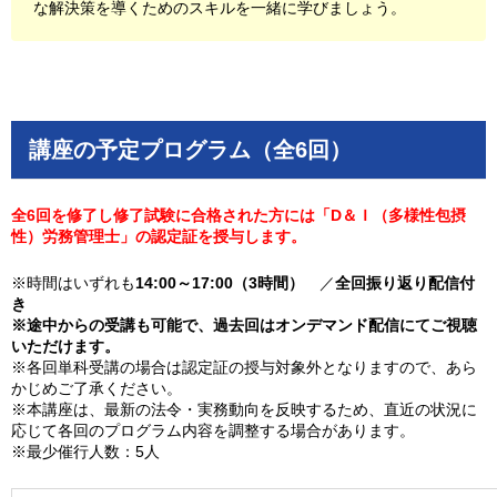
な解決策を導くためのスキルを一緒に学びましょう。
講座の予定プログラム（全6回）
全6回を修了し修了試験に合格された方には「D＆Ｉ（多様性包摂
性）労務管理士」の認定証を授与します。
※時間はいずれも
14:00～17:00（3時間）
／
全回振り返り配信付
き
※途中からの受講も可能で、過去回はオンデマンド配信にてご視聴
いただけます。
※各回単科受講の場合は認定証の授与対象外となりますので、あら
かじめご了承ください。
※本講座は、最新の法令・実務動向を反映するため、直近の状況に
応じて各回のプログラム内容を調整する場合があります。
※最少催行人数：5人