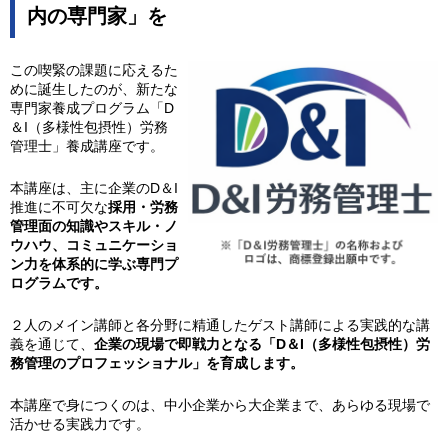
内の専門家」を
この喫緊の課題に応えるた
めに誕生したのが、新たな
専門家養成プログラム「D
＆I（多様性包摂性）労務
管理士」養成講座です。
本講座は、主に企業のD＆I
推進に不可欠な
採用・労務
管理面の知識やスキル・ノ
ウハウ、コミュニケーショ
ン力を体系的に学ぶ専門プ
ログラムです。
２人のメイン講師と各分野に精通したゲスト講師による実践的な講
義を通じて、
企業の現場で即戦力となる「D＆I（多様性包摂性）労
務管理のプロフェッショナル」を育成します。
本講座で身につくのは、中小企業から大企業まで、あらゆる現場で
活かせる実践力です。