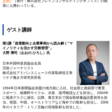
ク🄬
」
（発行：株式会社ブレインコンサルティングオフィス）の開
発にも携わっている。
ゲスト講師
第1講「政策動向と企業事例から読み解く“マ
イノリティを活かす労務管理”」
大野 博司（おおの ひろし）氏
日本外国特派員協会会員
労政ジャーナリスト
株式会社アドバンスニュース代表取締役主筆
ツナグ働き方研究所所長
1994年日本新聞協会加盟の地方紙に入社。社会部と政経部で教育、
スポーツ、核燃料サイクル、水産、港湾物流などを担当し、2004年
に報道デスクに就任。以降、東京支社で国会取材兼論説委員等を担
当。韓国、中国、オーストラリアなど海外での取材も担当し、2006
年のイタリア・トリノ五輪の現地取材を担当した。