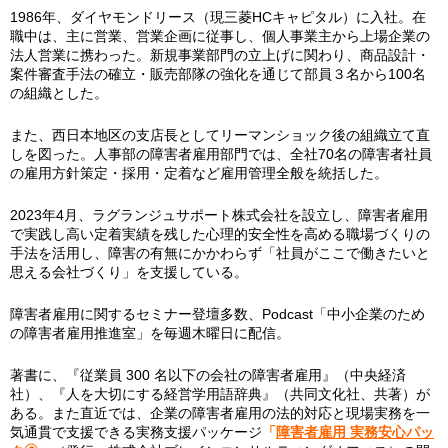
1986年、ダイヤモンドリース（現三菱HCキャピタル）に入社。在
職中は、主に営業、営業企画に従事し、個人事業主から上場企業の
法人営業に携わった。新規事業部門の立上げに関わり、商品設計・
案件審査手法の確立・販売部隊の強化を通じて部員３名から100名
の組織とした。
また、西日本地区の支店長としてリーマンショック後の組織立て直
しを図った。人事部の障害者雇用部門では、全社70名の障害者社員
の雇用方針策定・採用・定着など雇用管理全般を統括した。
2023年4月、ラグランジュサポート株式会社を設立し、障害者雇用
で実践し高い定着実績を残した心理的安全性を高める職場づくりの
手法を活用し、障害の有無にかかわらず「社員がここで働きたいと
思える会社づくり」を支援している。
障害者雇用に関するセミナー登壇多数、Podcast「中小企業のため
の障害者雇用推進室」を毎週木曜日に配信。
著書に、『従業員 300 名以下の会社の障害者雇用』（中央経済
社）、『人を大切にする経営学用語辞典』（‎共同文化社、共著）が
ある。また直近では、企業の障害者雇用の法的対応と現場実務を一
気通貫で支援できる実務支援パッケージ
「
障害者雇用 実務安心パッ