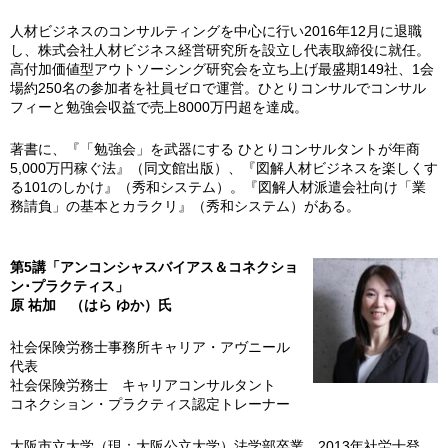
人材ビジネスのコンサルティングを中心に行い2016年12月に退職
し、株式会社人材ビジネス経営研究所を設立し代表取締役に就任。
高付加価値型アウトソーシング研究会を立ち上げ最盛期149社、1会
場約250名の参加者を社員ゼロで運営。ひとりコンサルでコンサル
フィーと勉強会収益で売上8000万円超を達成。
著書に、『「勉強会」を武器にする ひとりコンサルタントが年商
5,000万円稼ぐ法』（同文館出版）、『図解人材ビジネスを楽しくす
る101のしかけ』（秀和システム）。『図解人材派遣会社向け「業
務請負」の基本とカラクリ』（秀和システム）がある。
第5講「アンコンシャスバイアス＆コネクショ
ン･プラクティス」
原 祐加 （はら ゆか）氏
社会保険労務士事務所キャリア・アヴニール
代表
社会保険労務士 キャリアコンサルタント
コネクション・プラクティス認定トレーナー
大阪市立大学（現：大阪公立大学）法学部卒業。2013年社労士登