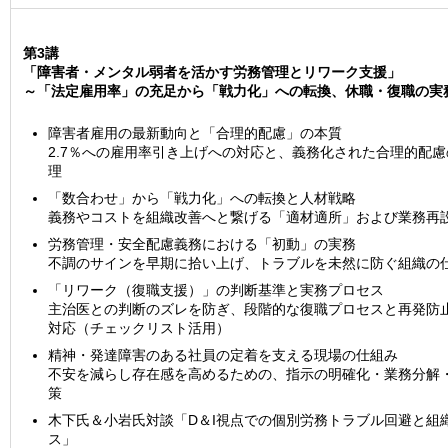
第3講
「障害者・メンタル弱者を活かす労務管理とリワーク支援」
～「法定雇用率」の充足から「戦力化」への転換、休職・復職の実
障害者雇用の最新動向と「合理的配慮」の本質
2.7％への雇用率引き上げへの対応と、義務化された合理的配
理
「数合わせ」から「戦力化」への転換と人材戦略
義務やコストを組織改善へと繋げる「適材適所」および業務再
労務管理・安全配慮義務における「初動」の実務
不調のサインを早期に拾い上げ、トラブルを未然に防ぐ組織の
「リワーク（復職支援）」の判断基準と実務プロセス
主治医との判断のズレを防ぎ、段階的な復職プロセスと再発防
対応（チェックリスト活用）
精神・発達障害のある社員の定着を支える現場の仕組み
不安を減らし存在感を高めるための、指示の明確化・業務分解
策
木下氏＆小岩氏対談「D＆I視点での個別労務トラブル回避と組
ス」