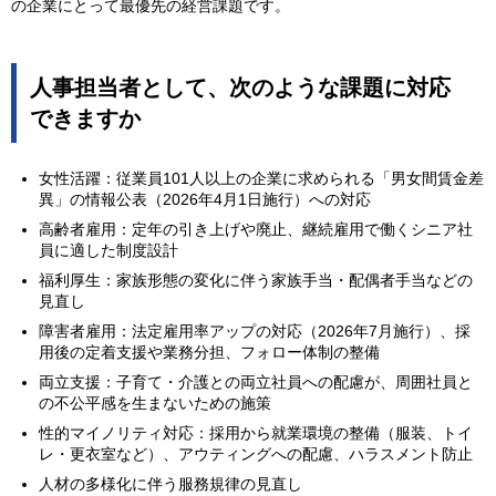
の企業にとって最優先の経営課題です。
人事担当者として、次のような課題に対応
できますか
女性活躍：従業員101人以上の企業に求められる「男女間賃金差
異」の情報公表（2026年4月1日施行）への対応
高齢者雇用：定年の引き上げや廃止、継続雇用で働くシニア社
員に適した制度設計
福利厚生：家族形態の変化に伴う家族手当・配偶者手当などの
見直し
障害者雇用：法定雇用率アップの対応（2026年7月施行）、採
用後の定着支援や業務分担、フォロー体制の整備
両立支援：子育て・介護との両立社員への配慮が、周囲社員と
の不公平感を生まないための施策
性的マイノリティ対応：採用から就業環境の整備（服装、トイ
レ・更衣室など）、アウティングへの配慮、ハラスメント防止
人材の多様化に伴う服務規律の見直し