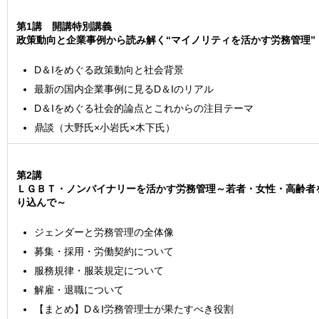
第1講 開講特別講義
政策動向と企業事例から読み解く“マイノリティを活かす労務管理”
D＆Iをめぐる政策動向と社会背景
最新の国内企業事例に見るD＆Iのリアル
D＆Iをめぐる社会的論点とこれからの注目テーマ
鼎談（大野氏×小岩氏×木下氏）
第2講
ＬＧＢＴ・ノンバイナリーを活かす労務管理～若者・女性・高齢者
り込んで～
ジェンダーと労務管理の全体像
募集・採用・労働契約について
服務規律・服装規定について
解雇・退職について
【まとめ】D＆I労務管理士が果たすべき役割