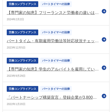
労務コンプライアンス
パートタイマーの法律
【専門家の知恵】フリーランスと労働者の違いは何？フリーランスへの業務委託で注意すべきポイントを知ろう
2024年2月2日
労務コンプライアンス
パートタイマーの法律
パートタイム・有期雇用労働法等対応状況チェックツールなどのURLを変更（多様な働き方の実現応援サイト）
2023年12月5日
労務コンプライアンス
パートタイマーの法律
【専門家の知恵】学生のアルバイトを雇用しているあなた！労働条件の確認はできていますか？
2023年9月29日
労務コンプライアンス
パートタイマーの法律
「パートナーシップ構築宣言」登録企業が3,800社を突破 政府目標の倍近くに（日本商工会議所）
2022年1月20日