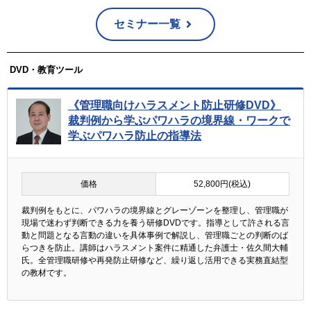
セミナー一覧
DVD・教育ツール
《管理職向けハラスメント防止研修DVD》
裁判例から学ぶパワハラの境界線・ワークで
学ぶパワハラ防止の指導法
価格
52,800円(税込)
裁判例をもとに、パワハラの境界線とグレーゾーンを整理し、管理職が
現場で迷わず判断できる力を養う研修DVDです。指導として許される言
動と問題となる言動の違いを具体事例で解説し、管理職ごとの判断のば
らつきを防止。講師はハラスメント案件に精通した弁護士・佐久間大輔
氏。全管理職研修や再発防止研修など、繰り返し活用できる実務直結型
の教材です。