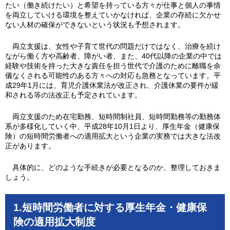
たい（働き続けたい）と希望を持っている方々が仕事と個人の事情
を両立していける環境を整えていかなければ、企業の存続に欠かせ
ない人材の確保ができないという状況も予想されます。
両立支援は、女性や子育て世代の問題だけではなく、治療を続け
ながら働く方や高齢者、障がい者、また、40代以降の企業の中では
経験や技術を持った大きな責任を担う世代で介護のために離職を余
儀なくされる可能性のある方々への対応も急務となっています。平
成29年1月には、育児介護休業法が改正され、介護休業の要件が緩
和される等の法改正も予定されています。
両立支援のため在宅勤務、短時間制社員、短時間勤務等の勤務体
系が多様化していく中、平成28年10月1日より、厚生年金（健康保
険）の短時間労働者への適用拡大という企業の実務では大きな法改
正があります。
具体的に、どのような手続きが必要となるのか、整理しておきま
しょう。
1.短時間労働者に対する厚生年金・健康保
険の適用拡大制度