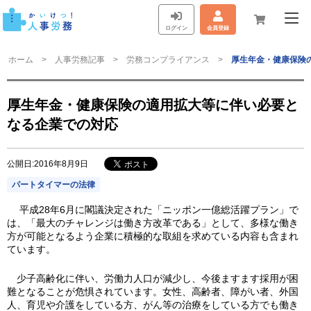
ログイン
会員登録
ホーム
人事労務記事
労務コンプライアンス
厚生年金・健康保険
厚生年金・健康保険の適用拡大等に伴い必要と
なる企業での対応
公開日:2016年8月9日
パートタイマーの法律
平成28年6月に閣議決定された「ニッポン一億総活躍プラン」で
は、「最大のチャレンジは働き方改革である」として、多様な働き
方が可能となるよう企業に積極的な取組を求めている内容も含まれ
ています。
少子高齢化に伴い、労働力人口が減少し、今後ますます採用が困
難となることが危惧されています。女性、高齢者、障がい者、外国
人、育児や介護をしている方、がん等の治療をしている方でも働き