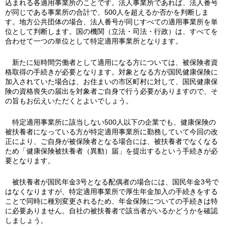
込まれる各適用事業所のことです。法人事業所であれば、法人番号
が同じである事業所の合計で、500人を超えるか否かを判断しま
す。地方公共団体の場合、法人番号が同じすべての適用事業所を単
位として判断します。国の機関（立法・司法・行政）は、すべてを
合わせて一つの単位として特定適用事業所となります。
新たに短時間労働者として適用になる方については、被保険者資
格取得の手続きが必要となります。対象となる方が国民健康保険に
加入されていた場合は、お住まいの市区町村に対して、国民健康保
険の資格喪失の届出を対象者ご自身で行う必要がありますので、そ
の旨もお伝えいただくとよいでしょう。
特定適用事業所に該当しない500人以下の企業でも、健康保険の
被扶養者になっている方が特定適用事業所に勤務していて今回の改
正により、ご自身が被保険者となる場合には、被扶養者でなくなる
ため「健康保険被扶養者（異動）届」を提出するという手続きが必
要となります。
被扶養者が国民年金3号となる配偶者の場合には、国民年金3号で
はなくなりますが、特定適用事業所で厚生年金加入の手続きをする
ことで同時に種別変更されるため、年金保険についての手続きは特
に必要ありません。自社の被扶養者で該当者がいるかどうかを確認
しましょう。